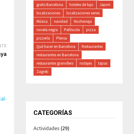
gratis Barcelona
hoteles de lujo
Japon
localizaciones
localizaciones series
Música
navidad
Nochevieja
novela negra
Peñíscola
pizza
pizzería
Plensa
Entrada
NTE
Qué hacer en Barcelona
Restaurantes
siguiente:
aya
restaurantes en Barcelona
restaurantes granollers
rodajes
tapas
Zagreb
CATEGORÍAS
Actividades
(29)