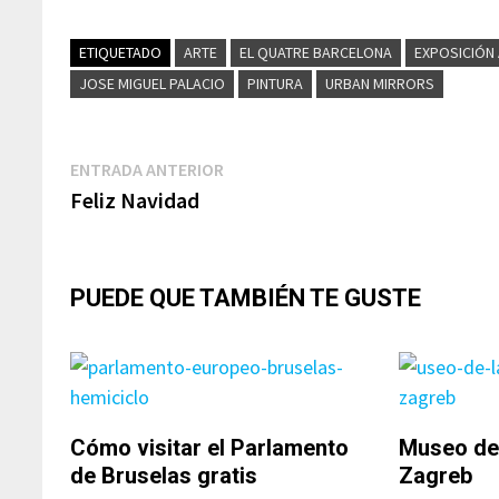
(Twitter)
ETIQUETADO
ARTE
EL QUATRE BARCELONA
EXPOSICIÓN
JOSE MIGUEL PALACIO
PINTURA
URBAN MIRRORS
Navegación
Entrada
ENTRADA ANTERIOR
anterior:
Feliz Navidad
de
entradas
PUEDE QUE TAMBIÉN TE GUSTE
Cómo visitar el Parlamento
Museo de 
de Bruselas gratis
Zagreb