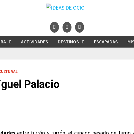
URA
ACTIVIDADES
DESTINOS
ESCAPADAS
MI
 CULTURAL
guel Palacio
idades
entre turrón y turrón, el cuñado pesado de turno y