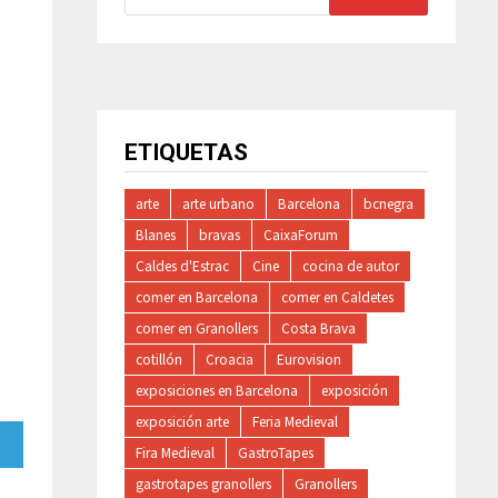
ETIQUETAS
arte
arte urbano
Barcelona
bcnegra
Blanes
bravas
CaixaForum
Caldes d'Estrac
Cine
cocina de autor
comer en Barcelona
comer en Caldetes
comer en Granollers
Costa Brava
cotillón
Croacia
Eurovision
exposiciones en Barcelona
exposición
exposición arte
Feria Medieval
artir
Fira Medieval
GastroTapes
gastrotapes granollers
Granollers
gram