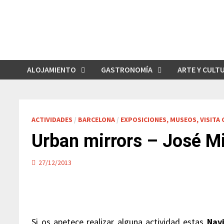
Saltar
al
contenido
ALOJAMIENTO
GASTRONOMÍA
ARTE Y CULT
ACTIVIDADES
/
BARCELONA
/
EXPOSICIONES, MUSEOS, VISITA
Urban mirrors – José Mi
27/12/2013
Si os apetece realizar alguna actividad estas
Nav