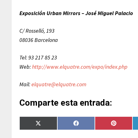
Exposición Urban Mirrors – José Miguel Palacio
C/ Rosselló, 193
08036 Barcelona
Tel: 93 217 85 23
Web:
http://www.elquatre.com/expo/index.php
Mail:
elquatre@elquatre.com
Comparte esta entrada:
Compartir
Compartir
Compartir
en
en
en
X
Facebook
Pinterest