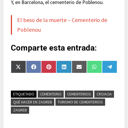
Y, en Barcelona, el cementerio de Poblenou.
El beso de la muerte – Cementerio de
Poblenou
Comparte esta entrada:
Compartir
Compartir
Compartir
Compartir
Compartir
Compartir
Compart
en
en
en
en
en
en
en
X
Facebook
Pinterest
LinkedIn
Email
WhatsApp
Telegra
(Twitter)
ETIQUETADO
CEMENTERIO
CEMENTERIOS
CROACIA
QUÉ HACER EN ZAGREB
TURISMO DE CEMENTERIOS
ZAGREB