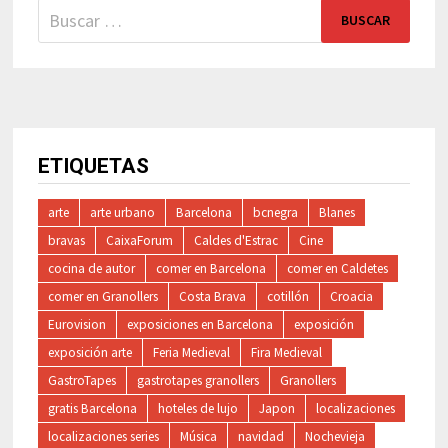
Buscar:
ETIQUETAS
arte
arte urbano
Barcelona
bcnegra
Blanes
bravas
CaixaForum
Caldes d'Estrac
Cine
cocina de autor
comer en Barcelona
comer en Caldetes
comer en Granollers
Costa Brava
cotillón
Croacia
Eurovision
exposiciones en Barcelona
exposición
exposición arte
Feria Medieval
Fira Medieval
GastroTapes
gastrotapes granollers
Granollers
gratis Barcelona
hoteles de lujo
Japon
localizaciones
localizaciones series
Música
navidad
Nochevieja