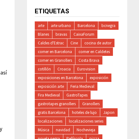
ETIQUETAS
arte
arte urbano
Barcelona
bcnegra
Blanes
bravas
CaixaForum
Caldes d'Estrac
Cine
cocina de autor
comer en Barcelona
comer en Caldetes
comer en Granollers
Costa Brava
cotillón
Croacia
Eurovision
 así
exposiciones en Barcelona
exposición
exposición arte
Feria Medieval
Fira Medieval
GastroTapes
gastrotapes granollers
Granollers
gratis Barcelona
hoteles de lujo
Japon
localizaciones
localizaciones series
y
Música
navidad
Nochevieja
novela negra
Peñíscola
pizza