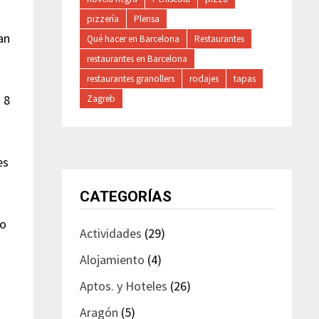
pizzería
Plensa
an
Qué hacer en Barcelona
Restaurantes
restaurantes en Barcelona
restaurantes granollers
rodajes
tapas
 8
Zagreb
es
CATEGORÍAS
do
Actividades
(29)
Alojamiento
(4)
Aptos. y Hoteles
(26)
Aragón
(5)