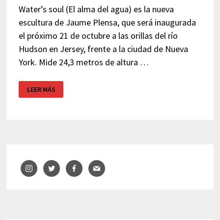
Water’s soul (El alma del agua) es la nueva
escultura de Jaume Plensa, que será inaugurada
el próximo 21 de octubre a las orillas del río
Hudson en Jersey, frente a la ciudad de Nueva
York. Mide 24,3 metros de altura …
EL
LEER MÁS
ALMA
DEL
AGUA
–
PLENSA
–
JERSEY