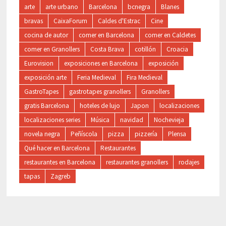
arte
arte urbano
Barcelona
bcnegra
Blanes
bravas
CaixaForum
Caldes d'Estrac
Cine
cocina de autor
comer en Barcelona
comer en Caldetes
comer en Granollers
Costa Brava
cotillón
Croacia
Eurovision
exposiciones en Barcelona
exposición
exposición arte
Feria Medieval
Fira Medieval
GastroTapes
gastrotapes granollers
Granollers
gratis Barcelona
hoteles de lujo
Japon
localizaciones
localizaciones series
Música
navidad
Nochevieja
novela negra
Peñíscola
pizza
pizzería
Plensa
Qué hacer en Barcelona
Restaurantes
restaurantes en Barcelona
restaurantes granollers
rodajes
tapas
Zagreb