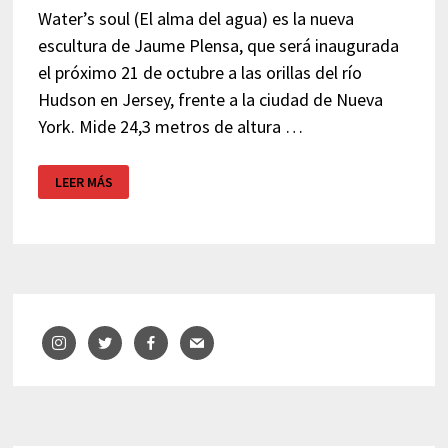
Water’s soul (El alma del agua) es la nueva
escultura de Jaume Plensa, que será inaugurada
el próximo 21 de octubre a las orillas del río
Hudson en Jersey, frente a la ciudad de Nueva
York. Mide 24,3 metros de altura …
EL
LEER MÁS
ALMA
DEL
AGUA
–
PLENSA
–
JERSEY