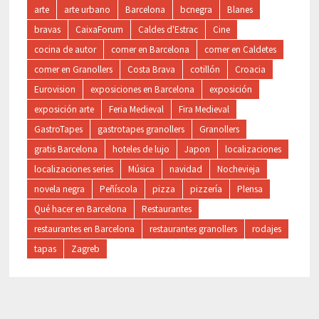
arte
arte urbano
Barcelona
bcnegra
Blanes
bravas
CaixaForum
Caldes d'Estrac
Cine
cocina de autor
comer en Barcelona
comer en Caldetes
comer en Granollers
Costa Brava
cotillón
Croacia
Eurovision
exposiciones en Barcelona
exposición
exposición arte
Feria Medieval
Fira Medieval
GastroTapes
gastrotapes granollers
Granollers
gratis Barcelona
hoteles de lujo
Japon
localizaciones
localizaciones series
Música
navidad
Nochevieja
novela negra
Peñíscola
pizza
pizzería
Plensa
Qué hacer en Barcelona
Restaurantes
restaurantes en Barcelona
restaurantes granollers
rodajes
tapas
Zagreb