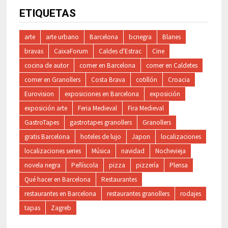
ETIQUETAS
arte
arte urbano
Barcelona
bcnegra
Blanes
bravas
CaixaForum
Caldes d'Estrac
Cine
cocina de autor
comer en Barcelona
comer en Caldetes
comer en Granollers
Costa Brava
cotillón
Croacia
Eurovision
exposiciones en Barcelona
exposición
exposición arte
Feria Medieval
Fira Medieval
GastroTapes
gastrotapes granollers
Granollers
gratis Barcelona
hoteles de lujo
Japon
localizaciones
localizaciones series
Música
navidad
Nochevieja
novela negra
Peñíscola
pizza
pizzería
Plensa
Qué hacer en Barcelona
Restaurantes
restaurantes en Barcelona
restaurantes granollers
rodajes
tapas
Zagreb