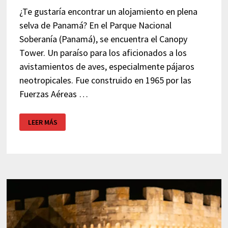
¿Te gustaría encontrar un alojamiento en plena
selva de Panamá? En el Parque Nacional
Soberanía (Panamá), se encuentra el Canopy
Tower. Un paraíso para los aficionados a los
avistamientos de aves, especialmente pájaros
neotropicales. Fue construido en 1965 por las
Fuerzas Aéreas …
CANOPY
LEER MÁS
TOWER
–
ALOJAMIENTO
SELVA
DE
PANAMÁ