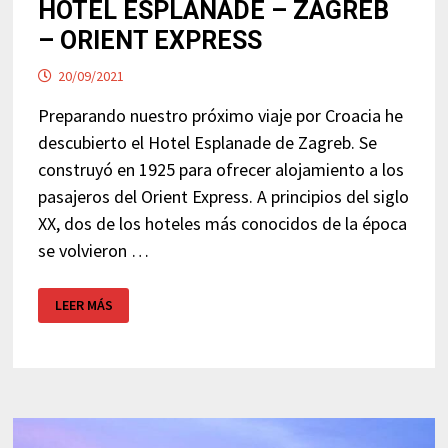
HOTEL ESPLANADE – ZAGREB
– ORIENT EXPRESS
20/09/2021
Preparando nuestro próximo viaje por Croacia he
descubierto el Hotel Esplanade de Zagreb. Se
construyó en 1925 para ofrecer alojamiento a los
pasajeros del Orient Express. A principios del siglo
XX, dos de los hoteles más conocidos de la época
se volvieron …
HOTEL
LEER MÁS
ESPLANADE
–
ZAGREB
–
ORIENT
EXPRESS