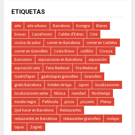
ETIQUETAS
arte
arte urbano
Barcelona
bcnegra
Blanes
bravas
CaixaForum
Caldes d'Estrac
Cine
cocina de autor
comer en Barcelona
comer en Caldetes
comer en Granollers
Costa Brava
cotillón
Croacia
Eurovision
exposiciones en Barcelona
exposición
exposición arte
Feria Medieval
Fira Medieval
GastroTapes
gastrotapes granollers
Granollers
gratis Barcelona
hoteles de lujo
Japon
localizaciones
localizaciones series
Música
navidad
Nochevieja
novela negra
Peñíscola
pizza
pizzería
Plensa
Qué hacer en Barcelona
Restaurantes
restaurantes en Barcelona
restaurantes granollers
rodajes
tapas
Zagreb