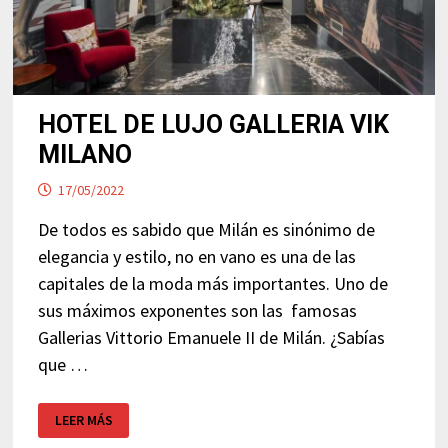
HOTEL DE LUJO GALLERIA VIK
MILANO
17/05/2022
De todos es sabido que Milán es sinónimo de
elegancia y estilo, no en vano es una de las
capitales de la moda más importantes. Uno de
sus máximos exponentes son las famosas
Gallerias Vittorio Emanuele II de Milán. ¿Sabías
que …
HOTEL
LEER MÁS
DE
LUJO