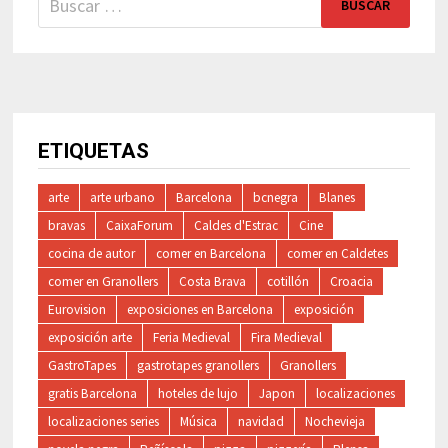
ETIQUETAS
arte
arte urbano
Barcelona
bcnegra
Blanes
bravas
CaixaForum
Caldes d'Estrac
Cine
cocina de autor
comer en Barcelona
comer en Caldetes
comer en Granollers
Costa Brava
cotillón
Croacia
Eurovision
exposiciones en Barcelona
exposición
exposición arte
Feria Medieval
Fira Medieval
GastroTapes
gastrotapes granollers
Granollers
gratis Barcelona
hoteles de lujo
Japon
localizaciones
localizaciones series
Música
navidad
Nochevieja