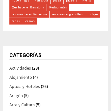
novela negra
Peñíscola
pizza
pizzería
Plensa
Qué hacer en Barcelona
Restaurantes
restaurantes en Barcelona
restaurantes granollers
rodajes
tapas
Zagreb
CATEGORÍAS
Actividades
(29)
Alojamiento
(4)
Aptos. y Hoteles
(26)
Aragón
(5)
Arte y Cultura
(5)