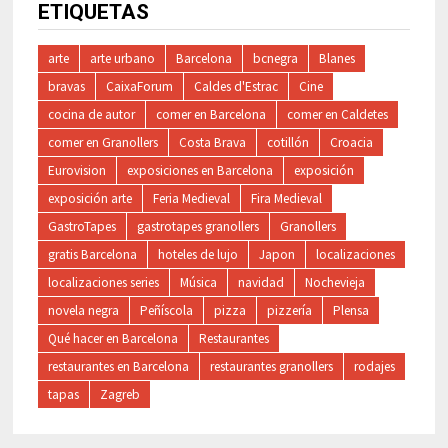
ETIQUETAS
arte
arte urbano
Barcelona
bcnegra
Blanes
bravas
CaixaForum
Caldes d'Estrac
Cine
cocina de autor
comer en Barcelona
comer en Caldetes
comer en Granollers
Costa Brava
cotillón
Croacia
Eurovision
exposiciones en Barcelona
exposición
exposición arte
Feria Medieval
Fira Medieval
GastroTapes
gastrotapes granollers
Granollers
gratis Barcelona
hoteles de lujo
Japon
localizaciones
localizaciones series
Música
navidad
Nochevieja
novela negra
Peñíscola
pizza
pizzería
Plensa
Qué hacer en Barcelona
Restaurantes
restaurantes en Barcelona
restaurantes granollers
rodajes
tapas
Zagreb