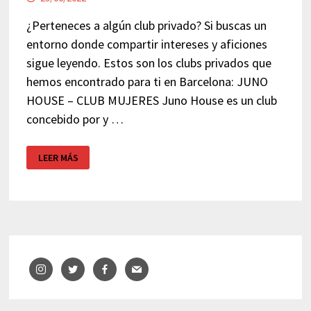
¿Perteneces a algún club privado? Si buscas un
entorno donde compartir intereses y aficiones
sigue leyendo. Estos son los clubs privados que
hemos encontrado para ti en Barcelona: JUNO
HOUSE – CLUB MUJERES Juno House es un club
concebido por y …
CLUBS
LEER MÁS
PRIVADOS
EN
BARCELONA