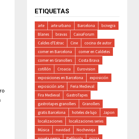
ETIQUETAS
arte
arte urbano
Barcelona
bcnegra
Blanes
bravas
CaixaForum
Caldes d'Estrac
Cine
cocina de autor
comer en Barcelona
comer en Caldetes
comer en Granollers
Costa Brava
cotillón
Croacia
Eurovision
exposiciones en Barcelona
exposición
exposición arte
Feria Medieval
ro
Fira Medieval
GastroTapes
n
gastrotapes granollers
Granollers
gratis Barcelona
hoteles de lujo
Japon
localizaciones
localizaciones series
Música
navidad
Nochevieja
novela negra
Peñíscola
pizza