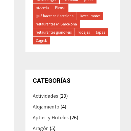
pizzería
Plensa
Qué hacer en Barcelona
Restaurantes
restaurantes en Barcelona
restaurantes granollers
rodajes
tapas
Zagreb
CATEGORÍAS
Actividades
(29)
Alojamiento
(4)
Aptos. y Hoteles
(26)
Aragón
(5)