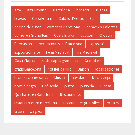
arte
arte urbano
Barcelona
bcnegra
Blanes
bravas
CaixaForum
Caldes d'Estrac
Cine
cocina de autor
comer en Barcelona
comer en Caldetes
comer en Granollers
Costa Brava
cotillón
Croacia
Eurovision
exposiciones en Barcelona
exposición
exposición arte
Feria Medieval
Fira Medieval
GastroTapes
gastrotapes granollers
Granollers
gratis Barcelona
hoteles de lujo
Japon
localizaciones
localizaciones series
Música
navidad
Nochevieja
novela negra
Peñíscola
pizza
pizzería
Plensa
Qué hacer en Barcelona
Restaurantes
restaurantes en Barcelona
restaurantes granollers
rodajes
tapas
Zagreb