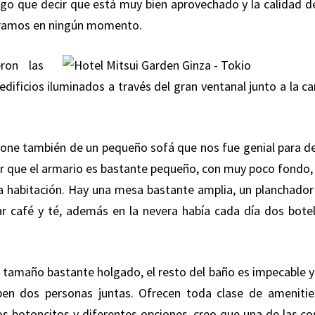
ngo que decir que está muy bien aprovechado y la calidad de
tiéramos en ningún momento.
ron las
edificios iluminados a través del gran ventanal junto a la c
pone también de un pequeño sofá que nos fue genial para de
tir que el armario es bastante pequeño, con muy poco fondo, 
 habitación. Hay una mesa bastante amplia, un planchador
ar café y té, además en la nevera había cada día dos botel
e tamaño bastante holgado, el resto del baño es impecable y
en dos personas juntas. Ofrecen toda clase de amenitie
 botoncitos y diferentes opciones, creo que una de las co