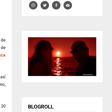
 de
 de
nza
así
no,
 20
BLOGROLL