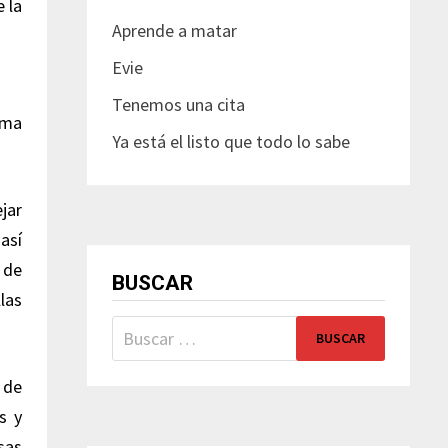
 la
Aprende a matar
Evie
Tenemos una cita
ama
Ya está el listo que todo lo sabe
jar
así
 de
BUSCAR
las
Buscar:
 de
s y
sas