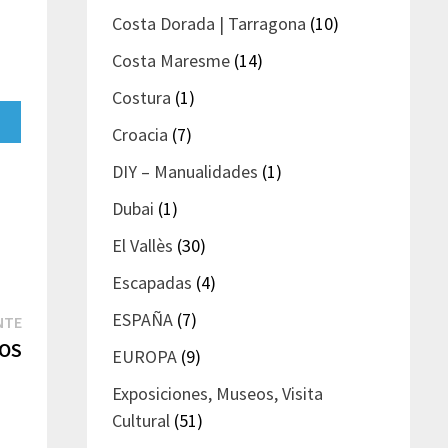
Costa Dorada | Tarragona
(10)
Costa Maresme
(14)
Costura
(1)
artir
Croacia
(7)
gram
DIY – Manualidades
(1)
Dubai
(1)
El Vallès
(30)
Escapadas
(4)
ESPAÑA
(7)
Entrada
NTE
siguiente:
TOS
EUROPA
(9)
Exposiciones, Museos, Visita
Cultural
(51)