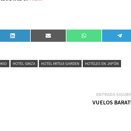
Compartir
Compartir
Compartir
Comp
en
en
en
en
LinkedIn
Email
WhatsApp
Tele
OKIO
HOTEL GINZA
HOTEL MITSUI GARDEN
HOTELES EN JAPÓN
ENTRADA SIGUIE
VUELOS BARA