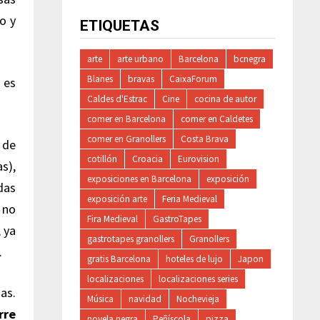
o y
ETIQUETAS
arte
arte urbano
Barcelona
bcnegra
Blanes
bravas
CaixaForum
 es
Caldes d'Estrac
Cine
cocina de autor
comer en Barcelona
comer en Caldetes
comer en Granollers
Costa Brava
 de
cotillón
Croacia
Eurovision
s),
exposiciones en Barcelona
exposición
das
exposición arte
Feria Medieval
 no
Fira Medieval
GastroTapes
, ya
gastrotapes granollers
Granollers
.
gratis Barcelona
hoteles de lujo
Japon
localizaciones
localizaciones series
das.
Música
navidad
Nochevieja
rre
novela negra
Peñíscola
pizza