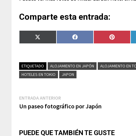
Comparte esta entrada:
Compartir
Compartir
Compartir
en
en
en
X
Facebook
Pinterest
(Twitter)
ETIQUETADO
ALOJAMIENTO EN JAPÓN
ALOJAMIENTO EN T
HOTELES EN TOKIO
JAPON
Navegación
Entrada
ENTRADA ANTERIOR
anterior:
Un paseo fotográfico por Japón
de
entradas
PUEDE QUE TAMBIÉN TE GUSTE