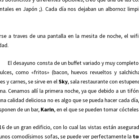
ntales en Japón ;). Cada día nos dejaban un albornoz limpi
rse a traves de una pantalla en la mesita de noche, el wifi
dad.
El desayuno consta de un buffet variado y muy completo
dulces, como «fritos» (bacon, huevos revueltos y salchicha
s y carnes, se sirve en el
Sky
, sala restaurante con estupen
ena. Cenamos allí la primera noche, ya que debido a un tifón
una calidad deliciosa no es algo que se pueda hacer cada día
isponen de un bar,
Karin
, en el que se pueden tomar cócteles
16 de un gran edificio, con lo cual las vistas están asegura
y unos comodísimos sofas, se puede ver perfectamente la
to