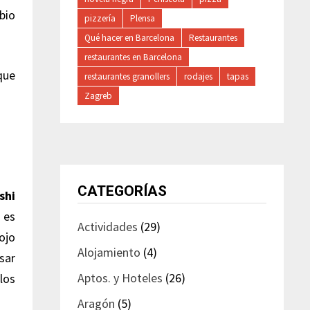
bio
pizzería
Plensa
Qué hacer en Barcelona
Restaurantes
restaurantes en Barcelona
que
restaurantes granollers
rodajes
tapas
Zagreb
CATEGORÍAS
shi
 es
Actividades
(29)
ojo
Alojamiento
(4)
sar
Aptos. y Hoteles
(26)
los
Aragón
(5)