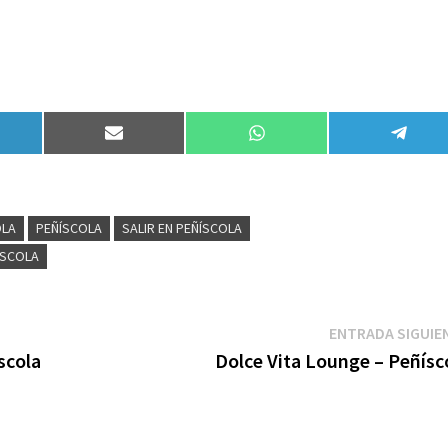
partir
Compartir
Compartir
Compa
en
en
en
kedIn
Email
WhatsApp
Teleg
OLA
PEÑÍSCOLA
SALIR EN PEÑÍSCOLA
ÍSCOLA
ENTRADA SIGUIE
scola
Dolce Vita Lounge – Peñísc