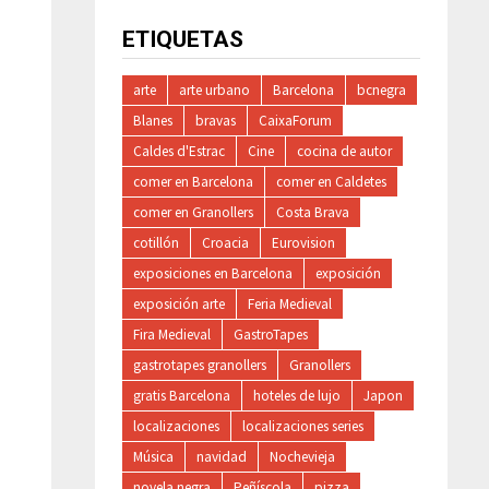
ETIQUETAS
arte
arte urbano
Barcelona
bcnegra
Blanes
bravas
CaixaForum
Caldes d'Estrac
Cine
cocina de autor
comer en Barcelona
comer en Caldetes
comer en Granollers
Costa Brava
cotillón
Croacia
Eurovision
exposiciones en Barcelona
exposición
exposición arte
Feria Medieval
Fira Medieval
GastroTapes
gastrotapes granollers
Granollers
gratis Barcelona
hoteles de lujo
Japon
localizaciones
localizaciones series
Música
navidad
Nochevieja
novela negra
Peñíscola
pizza