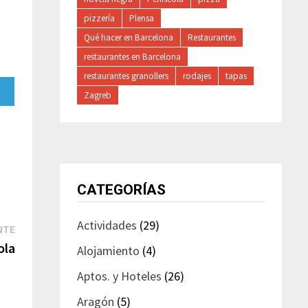
pizzería
Plensa
Qué hacer en Barcelona
Restaurantes
restaurantes en Barcelona
restaurantes granollers
rodajes
tapas
rtir
Zagreb
ram
CATEGORÍAS
Actividades
(29)
Entrada
NTE
siguiente:
ola
Alojamiento
(4)
Aptos. y Hoteles
(26)
Aragón
(5)