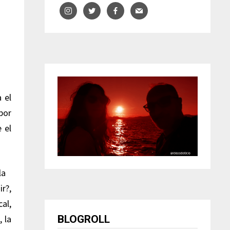
 el
por
 el
r?,
al,
BLOGROLL
 la