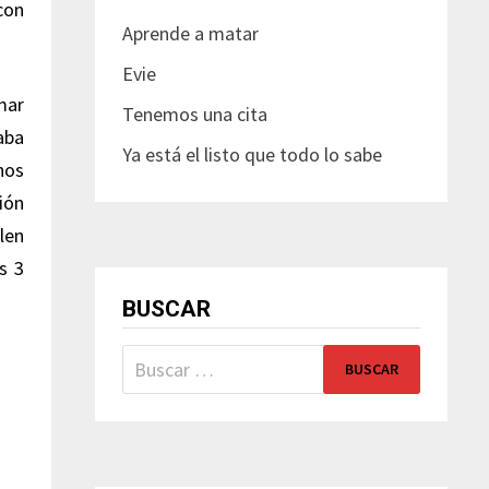
con
Aprende a matar
Evie
mar
Tenemos una cita
aba
Ya está el listo que todo lo sabe
nos
ión
len
s 3
BUSCAR
Buscar: