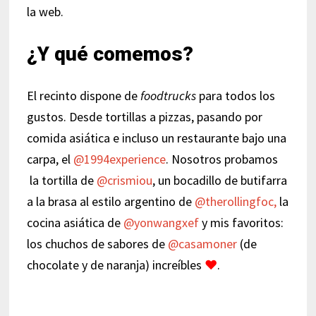
la web.
¿Y qué comemos?
El recinto dispone de
foodtrucks
para todos los
gustos. Desde tortillas a pizzas, pasando por
comida asiática e incluso un restaurante bajo una
carpa, el
@1994experience
. Nosotros probamos
la tortilla de
@crismiou
, un bocadillo de butifarra
a la brasa al estilo argentino de
@therollingfoc,
la
cocina asiática de
@yonwangxef
y mis favoritos:
los chuchos de sabores de
@casamoner
(de
chocolate y de naranja) increíbles
♥
.