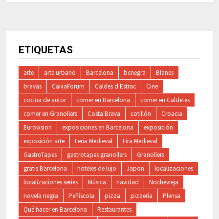
ETIQUETAS
arte
arte urbano
Barcelona
bcnegra
Blanes
bravas
CaixaForum
Caldes d'Estrac
Cine
cocina de autor
comer en Barcelona
comer en Caldetes
comer en Granollers
Costa Brava
cotillón
Croacia
Eurovision
exposiciones en Barcelona
exposición
exposición arte
Feria Medieval
Fira Medieval
GastroTapes
gastrotapes granollers
Granollers
gratis Barcelona
hoteles de lujo
Japon
localizaciones
localizaciones series
Música
navidad
Nochevieja
novela negra
Peñíscola
pizza
pizzería
Plensa
Qué hacer en Barcelona
Restaurantes