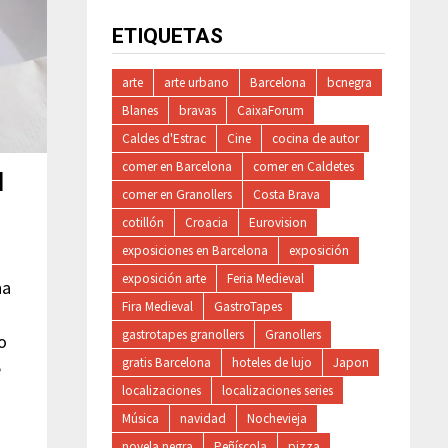
ETIQUETAS
arte
arte urbano
Barcelona
bcnegra
Blanes
bravas
CaixaForum
Caldes d'Estrac
Cine
cocina de autor
comer en Barcelona
comer en Caldetes
N
comer en Granollers
Costa Brava
cotillón
Croacia
Eurovision
exposiciones en Barcelona
exposición
exposición arte
Feria Medieval
na
Fira Medieval
GastroTapes
gastrotapes granollers
Granollers
 o
gratis Barcelona
hoteles de lujo
Japon
e
localizaciones
localizaciones series
Música
navidad
Nochevieja
novela negra
Peñíscola
pizza