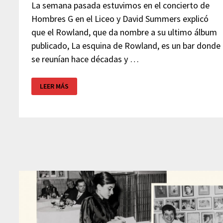
La semana pasada estuvimos en el concierto de
Hombres G en el Liceo y David Summers explicó
que el Rowland, que da nombre a su ultimo álbum
publicado, La esquina de Rowland, es un bar donde
se reunían hace décadas y …
EL
LEER MÁS
BAR
ROWLAND
Y
HOMBRES
G