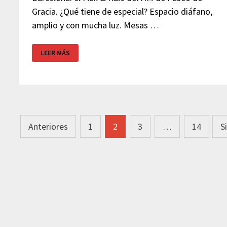
Gracia. ¿Qué tiene de especial? Espacio diáfano,
amplio y con mucha luz. Mesas …
FLAX
LEER MÁS
&
KALE
–
RINCONES
DE
BARCELONA
Navegación
Anteriores
1
2
3
…
14
S
de
entradas