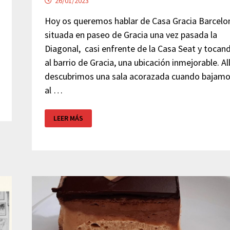
26/01/2023
Hoy os queremos hablar de Casa Gracia Barcelo
situada en paseo de Gracia una vez pasada la
Diagonal, casi enfrente de la Casa Seat y tocan
al barrio de Gracia, una ubicación inmejorable. All
descubrimos una sala acorazada cuando bajam
al …
CASA
LEER MÁS
GRACIA
BARCELONA
–
SALA
ACORAZADA
EN
EL
BAÑO