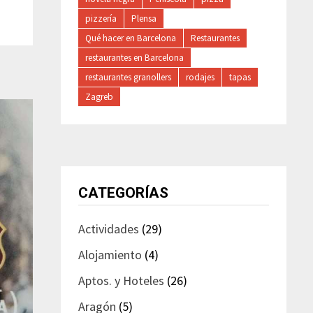
pizzería
Plensa
Qué hacer en Barcelona
Restaurantes
restaurantes en Barcelona
restaurantes granollers
rodajes
tapas
Zagreb
CATEGORÍAS
Actividades
(29)
Alojamiento
(4)
Aptos. y Hoteles
(26)
Aragón
(5)