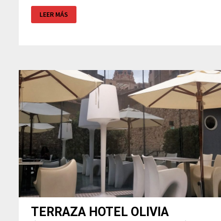
¿CONOCES
LEER MÁS
EL
ORIGEN
DE
LOS
FETTUCCINE
ALFREDO?
TERRAZA HOTEL OLIVIA