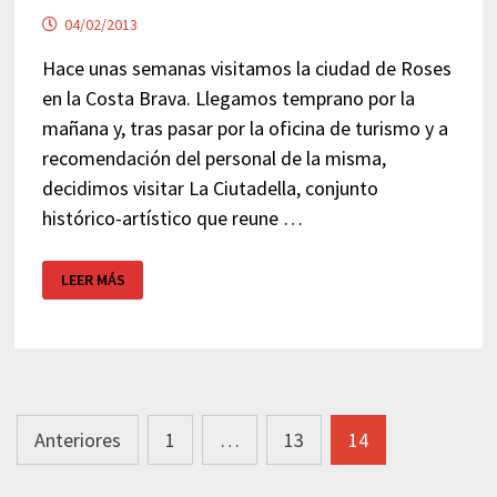
04/02/2013
Hace unas semanas visitamos la ciudad de Roses
en la Costa Brava. Llegamos temprano por la
mañana y, tras pasar por la oficina de turismo y a
recomendación del personal de la misma,
decidimos visitar La Ciutadella, conjunto
histórico-artístico que reune …
CA
LEER MÁS
LA
MARGARITA
–
ROSES
Navegación
Anteriores
1
…
13
14
de