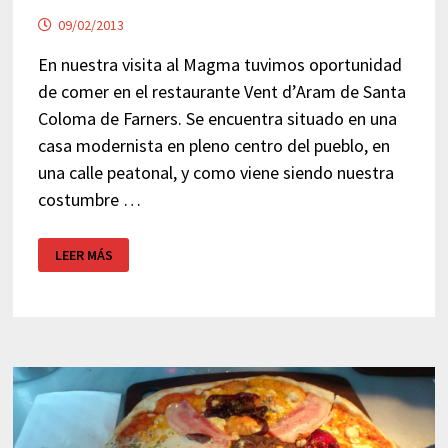
09/02/2013
En nuestra visita al Magma tuvimos oportunidad
de comer en el restaurante Vent d’Aram de Santa
Coloma de Farners. Se encuentra situado en una
casa modernista en pleno centro del pueblo, en
una calle peatonal, y como viene siendo nuestra
costumbre …
VENT
LEER MÁS
D’ARAM
–
SANTA
COLOMA
DE
FARNERS