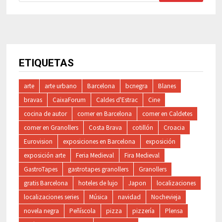
ETIQUETAS
arte
arte urbano
Barcelona
bcnegra
Blanes
bravas
CaixaForum
Caldes d'Estrac
Cine
cocina de autor
comer en Barcelona
comer en Caldetes
comer en Granollers
Costa Brava
cotillón
Croacia
Eurovision
exposiciones en Barcelona
exposición
exposición arte
Feria Medieval
Fira Medieval
GastroTapes
gastrotapes granollers
Granollers
gratis Barcelona
hoteles de lujo
Japon
localizaciones
localizaciones series
Música
navidad
Nochevieja
novela negra
Peñíscola
pizza
pizzería
Plensa