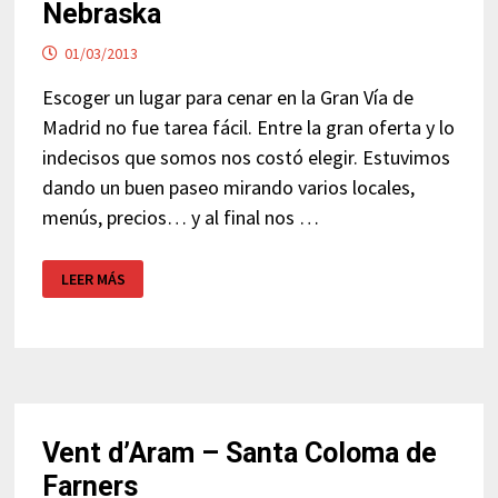
Nebraska
01/03/2013
Escoger un lugar para cenar en la Gran Vía de
Madrid no fue tarea fácil. Entre la gran oferta y lo
indecisos que somos nos costó elegir. Estuvimos
dando un buen paseo mirando varios locales,
menús, precios… y al final nos …
RESTAURANTE
LEER MÁS
GRAN
VÍA
MADRID
–
NEBRASKA
Vent d’Aram – Santa Coloma de
Farners