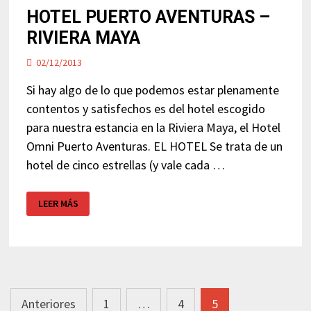
HOTEL PUERTO AVENTURAS –
RIVIERA MAYA
02/12/2013
Si hay algo de lo que podemos estar plenamente
contentos y satisfechos es del hotel escogido
para nuestra estancia en la Riviera Maya, el Hotel
Omni Puerto Aventuras. EL HOTEL Se trata de un
hotel de cinco estrellas (y vale cada …
HOTEL
LEER MÁS
PUERTO
AVENTURAS
–
RIVIERA
MAYA
Navegación
Anteriores
1
…
4
5