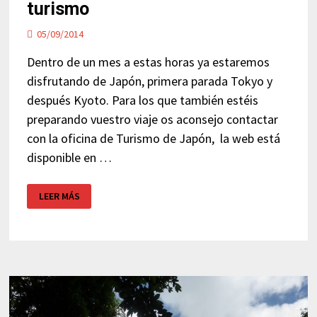
turismo
05/09/2014
Dentro de un mes a estas horas ya estaremos
disfrutando de Japón, primera parada Tokyo y
después Kyoto. Para los que también estéis
preparando vuestro viaje os aconsejo contactar
con la oficina de Turismo de Japón, la web está
disponible en …
VIAJE
LEER MÁS
A
JAPÓN
–
OFICINA
DE
TURISMO