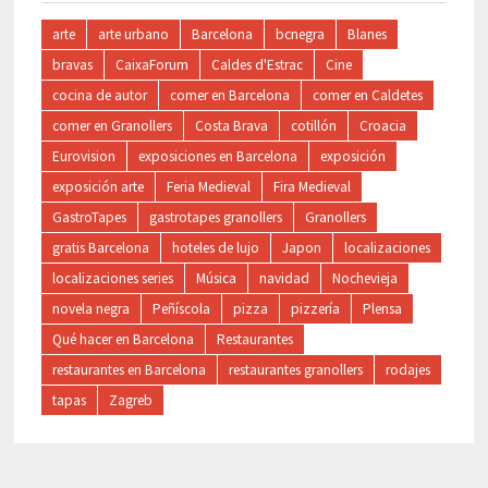
arte
arte urbano
Barcelona
bcnegra
Blanes
bravas
CaixaForum
Caldes d'Estrac
Cine
cocina de autor
comer en Barcelona
comer en Caldetes
comer en Granollers
Costa Brava
cotillón
Croacia
Eurovision
exposiciones en Barcelona
exposición
exposición arte
Feria Medieval
Fira Medieval
GastroTapes
gastrotapes granollers
Granollers
gratis Barcelona
hoteles de lujo
Japon
localizaciones
localizaciones series
Música
navidad
Nochevieja
novela negra
Peñíscola
pizza
pizzería
Plensa
Qué hacer en Barcelona
Restaurantes
restaurantes en Barcelona
restaurantes granollers
rodajes
tapas
Zagreb