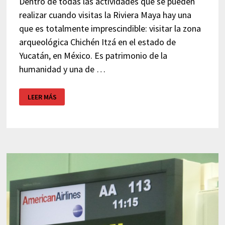
Dentro de todas las actividades que se pueden
realizar cuando visitas la Riviera Maya hay una
que es totalmente imprescindible: visitar la zona
arqueológica Chichén Itzá en el estado de
Yucatán, en México. Es patrimonio de la
humanidad y una de …
CHICHÉN
LEER MÁS
ITZÁ
–
MÉXICO