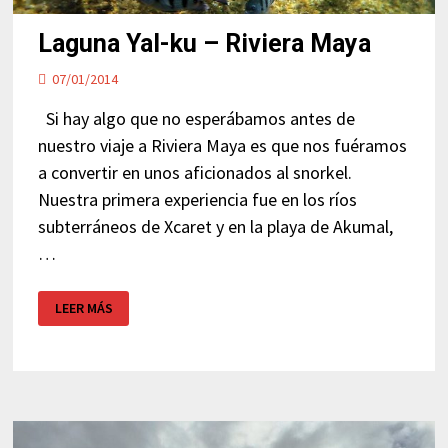
Laguna Yal-ku – Riviera Maya
07/01/2014
Si hay algo que no esperábamos antes de
nuestro viaje a Riviera Maya es que nos fuéramos
a convertir en unos aficionados al snorkel.
Nuestra primera experiencia fue en los ríos
subterráneos de Xcaret y en la playa de Akumal,
…
LAGUNA
LEER MÁS
YAL-
KU
–
RIVIERA
MAYA