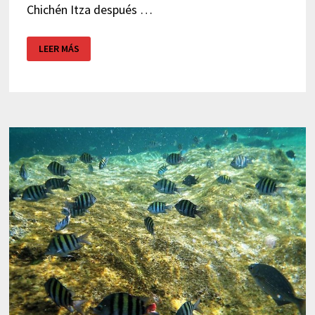
Chichén Itza después …
EK
LEER MÁS
BALAM
–
YUCATÁN
–
MÉXICO