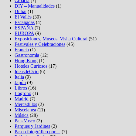
Croacia
(7)
DIY – Manualidades
(1)
Dubai
(1)
El Vallès
(30)
Escapadas
(4)
ESPAÑA
(7)
EUROPA
(9)
Exposiciones, Museos, Visita Cultural
(51)
Festivales y Celebraciones
(45)
Francia
(1)
Gastronomía
(12)
Hong Kong
(1)
Hoteles Curiosos
(17)
IdeasdeOcio
(6)
Italia
(9)
Japón
(9)
Libros
(16)
Logroño
(1)
Madrid
(7)
Mercadillos
(2)
Miscelanea
(11)
Música
(28)
País Vasco
(2)
Parques y Jardines
(2)
Paseo fotográfico por…
(7)