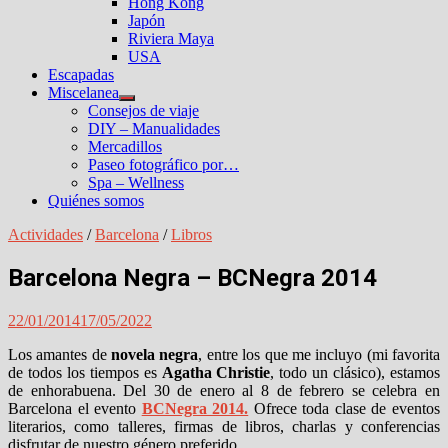
Hong Kong
Japón
Riviera Maya
USA
Escapadas
Miscelanea
Mostrar
Consejos de viaje
el
DIY – Manualidades
submenú
Mercadillos
Paseo fotográfico por…
Spa – Wellness
Quiénes somos
Actividades
/
Barcelona
/
Libros
Barcelona Negra – BCNegra 2014
22/01/2014
17/05/2022
Los amantes de
novela negra
, entre los que me incluyo (mi favorita
de todos los tiempos es
Agatha Christie
, todo un clásico), estamos
de enhorabuena. Del 30 de enero al 8 de febrero se celebra en
Barcelona el evento
BCNegra 2014.
Ofrece toda clase de eventos
literarios, como talleres, firmas de libros, charlas y conferencias
disfrutar de nuestro género preferido.