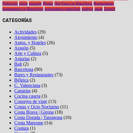
Peñíscola
pizza
pizzería
Plensa
Qué hacer en Barcelona
Restaurantes
restaurantes en Barcelona
restaurantes granollers
rodajes
tapas
Zagreb
CATEGORÍAS
Actividades
(29)
Alojamiento
(4)
Aptos. y Hoteles
(26)
Aragón
(5)
Arte y Cultura
(5)
Asturias
(2)
Bali
(2)
Barcelona
(90)
Bares y Restaurantes
(73)
Bélgica
(2)
C. Valenciana
(3)
Canarias
(4)
Cocina casera
(3)
Consejos de viaje
(13)
Copas y Ocio Nocturno
(11)
Costa Brava | Girona
(18)
Costa Dorada | Tarragona
(10)
Costa Maresme
(14)
Costura
(1)