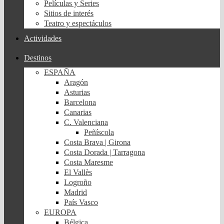
Películas y Series
Sitios de interés
Teatro y espectáculos
Actividades
Destinos
ESPAÑA
Aragón
Asturias
Barcelona
Canarias
C. Valenciana
Peñíscola
Costa Brava | Girona
Costa Dorada | Tarragona
Costa Maresme
El Vallès
Logroño
Madrid
País Vasco
EUROPA
Bélgica