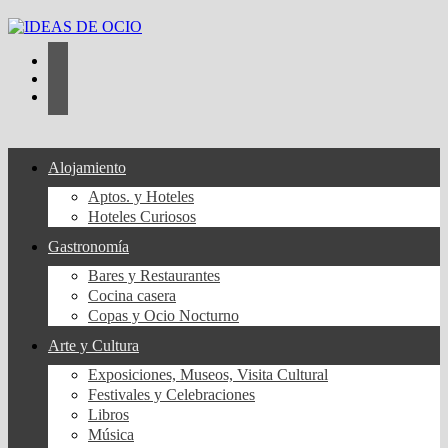
Saltar
al
contenido
Alojamiento
Aptos. y Hoteles
Hoteles Curiosos
Gastronomía
Bares y Restaurantes
Cocina casera
Copas y Ocio Nocturno
Arte y Cultura
Exposiciones, Museos, Visita Cultural
Festivales y Celebraciones
Libros
Música