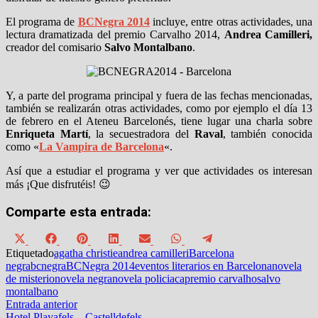
El programa de
BCNegra 2014
incluye, entre otras actividades, una
lectura dramatizada del premio Carvalho 2014,
Andrea Camilleri,
creador del comisario
Salvo Montalbano
.
Y, a parte del programa principal y fuera de las fechas mencionadas,
también se realizarán otras actividades, como por ejemplo el día 13
de febrero en el Ateneu Barcelonés, tiene lugar una charla sobre
Enriqueta Martí
, la secuestradora del
Raval
, también conocida
como «
La
Vampira de Barcelona
«.
Así que a estudiar el programa y ver que actividades os interesan
más ¡Que disfrutéis! 😉
Comparte esta entrada:
Compartir
Compartir
Compartir
Compartir
Compartir
Compartir
Compartir
en
en
en
en
en
en
en
Etiquetado
agatha christie
andrea camilleri
Barcelona
X
Facebook
Pinterest
LinkedIn
Email
WhatsApp
Telegram
negra
bcnegra
BCNegra 2014
eventos literarios en Barcelona
novela
(Twitter)
de misterio
novela negra
novela policiaca
premio carvalho
salvo
montalbano
Navegación
Entrada
Entrada anterior
anterior:
Hotel Playafels – Castelldefels