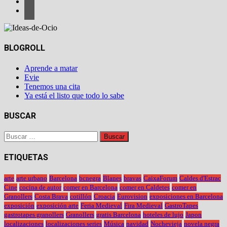
BLOGROLL
Aprende a matar
Evie
Tenemos una cita
Ya está el listo que todo lo sabe
BUSCAR
Buscar:
ETIQUETAS
arte
arte urbano
Barcelona
bcnegra
Blanes
bravas
CaixaForum
Caldes d'Estrac
Cine
cocina de autor
comer en Barcelona
comer en Caldetes
comer en
Granollers
Costa Brava
cotillón
Croacia
Eurovision
exposiciones en Barcelona
exposición
exposición arte
Feria Medieval
Fira Medieval
GastroTapes
gastrotapes granollers
Granollers
gratis Barcelona
hoteles de lujo
Japon
localizaciones
localizaciones series
Música
navidad
Nochevieja
novela negra