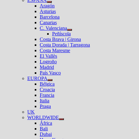
ESPAÑA
el
Mostrar
Aragón
submenú
el
Asturias
submenú
Barcelona
Canarias
C. Valenciana
Mostrar
Peñíscola
el
Costa Brava | Girona
submenú
Costa Dorada | Tarragona
Costa Maresme
El Vallès
Logroño
Madrid
País Vasco
EUROPA
Mostrar
Bélgica
el
Croacia
submenú
Francia
Italia
Praga
UK
WORLDWIDE
Mostrar
África
el
Bali
submenú
Dubai