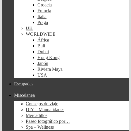
Croacia
Francia
Italia
Praga
UK
WORLDWIDE
África
Bali
Dubai
Hong Kong
Japón
Riviera Maya
USA
Escapadas
Miscelanea
Consejos de viaje
DIY – Manualidades
Mercadillos
Paseo fotográfico por…
Spa – Wellness