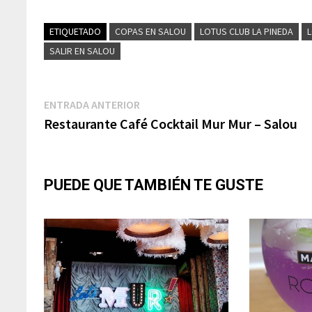
(Twitter)
ETIQUETADO
COPAS EN SALOU
LOTUS CLUB LA PINEDA
SALIR EN SALOU
Navegación
Entrada
ENTRADA ANTERIOR
anterior:
Restaurante Café Cocktail Mur Mur – Salou
de
entradas
PUEDE QUE TAMBIÉN TE GUSTE