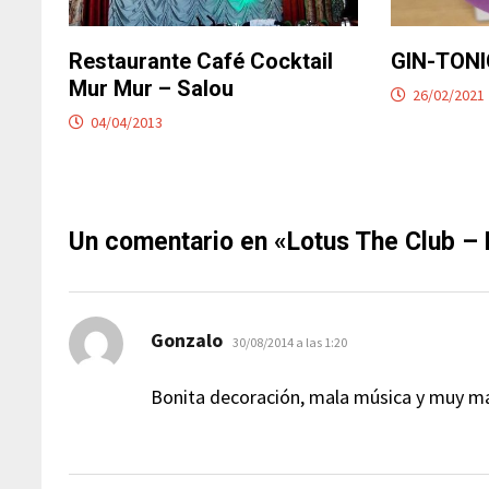
Restaurante Café Cocktail
GIN-TONI
Mur Mur – Salou
26/02/2021
04/04/2013
Un comentario en «
Lotus The Club – 
dice:
Gonzalo
30/08/2014 a las 1:20
Bonita decoración, mala música y muy m