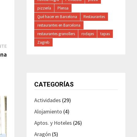
pizzería
Plensa
Qué hacer en Barcelona
Restaurantes
restaurantes en Barcelona
restaurantes granollers
rodajes
tapas
Zagreb
Entrada
NTE
siguiente:
ona
CATEGORÍAS
Actividades
(29)
Alojamiento
(4)
Aptos. y Hoteles
(26)
Aragón
(5)