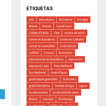
ETIQUETAS
arte
arte urbano
Barcelona
bcnegra
Blanes
bravas
CaixaForum
Caldes d'Estrac
Cine
cocina de autor
comer en Barcelona
comer en Caldetes
comer en Granollers
Costa Brava
cotillón
Croacia
Eurovision
exposiciones en Barcelona
exposición
exposición arte
Feria Medieval
Fira Medieval
GastroTapes
gastrotapes granollers
Granollers
gratis Barcelona
hoteles de lujo
Japon
localizaciones
localizaciones series
rtir
Música
navidad
Nochevieja
ram
novela negra
Peñíscola
pizza