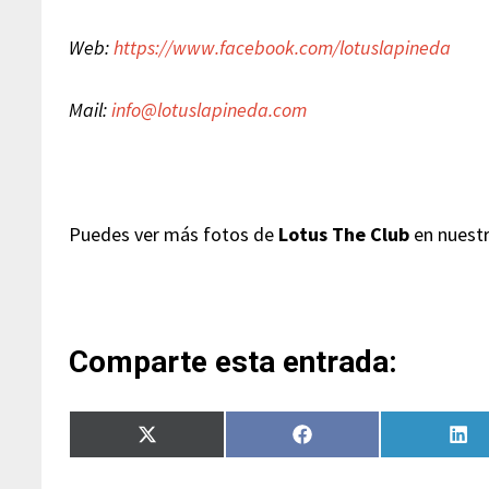
Web:
https://www.facebook.com/lotuslapineda
Mail:
info@lotuslapineda.com
Puedes ver más fotos de
Lotus The Club
en nuest
Comparte esta entrada:
Compartir
Compartir
Com
en
en
en
X
Facebook
Lin