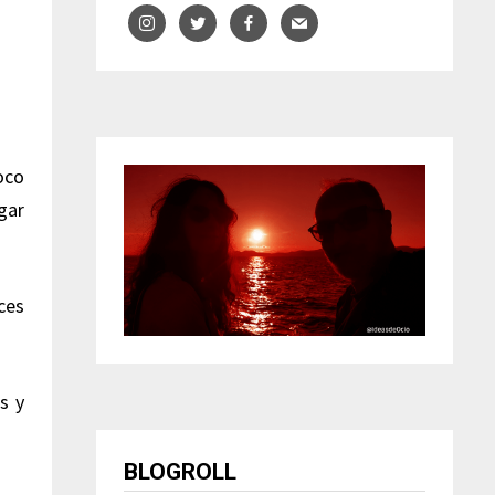
oco
gar
ces
s y
BLOGROLL