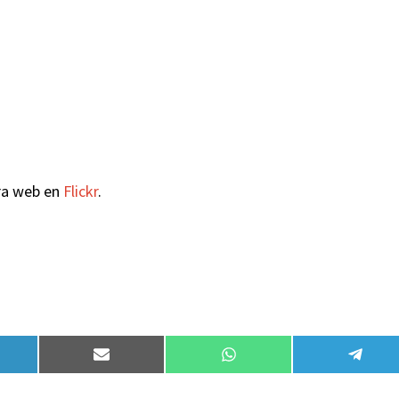
ra web en
Flickr
.
partir
Compartir
Compartir
Compa
en
en
en
kedIn
Email
WhatsApp
Teleg