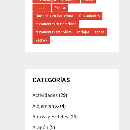
pizzería
Plensa
Qué hacer en Barcelona
Restaurantes
restaurantes en Barcelona
restaurantes granollers
rodajes
tapas
Zagreb
CATEGORÍAS
Actividades
(29)
Alojamiento
(4)
Aptos. y Hoteles
(26)
Aragón
(5)