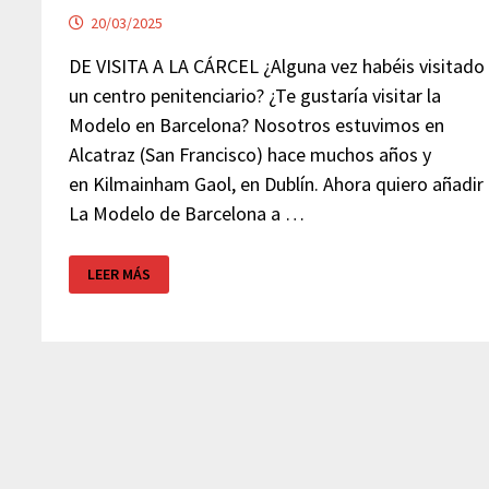
20/03/2025
DE VISITA A LA CÁRCEL ¿Alguna vez habéis visitado
un centro penitenciario? ¿Te gustaría visitar la
Modelo en Barcelona? Nosotros estuvimos en
Alcatraz (San Francisco) hace muchos años y
en Kilmainham Gaol, en Dublín. Ahora quiero añadir
La Modelo de Barcelona a …
VISITA
LEER MÁS
«LA
MODELO»
–
BARCELONA
(GRATIS)