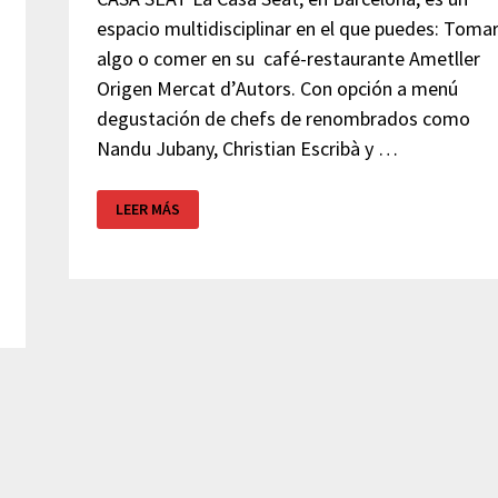
espacio multidisciplinar en el que puedes: Toma
algo o comer en su café-restaurante Ametller
Origen Mercat d’Autors. Con opción a menú
degustación de chefs de renombrados como
Nandu Jubany, Christian Escribà y …
CASA
LEER MÁS
SEAT
BARCELONA
–
ESPACIO
MULTICULTURAL