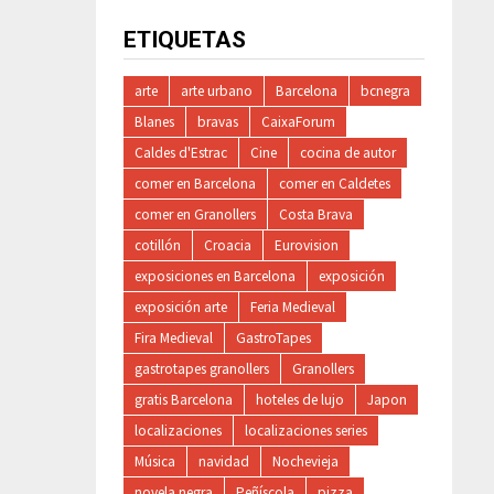
ETIQUETAS
arte
arte urbano
Barcelona
bcnegra
Blanes
bravas
CaixaForum
Caldes d'Estrac
Cine
cocina de autor
comer en Barcelona
comer en Caldetes
comer en Granollers
Costa Brava
cotillón
Croacia
Eurovision
exposiciones en Barcelona
exposición
exposición arte
Feria Medieval
Fira Medieval
GastroTapes
gastrotapes granollers
Granollers
gratis Barcelona
hoteles de lujo
Japon
localizaciones
localizaciones series
Música
navidad
Nochevieja
novela negra
Peñíscola
pizza