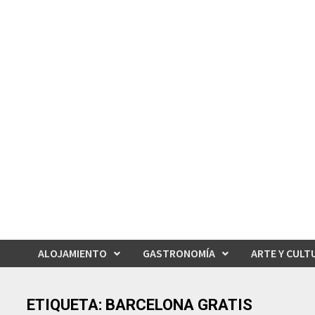
Saltar
al
contenido
ALOJAMIENTO
GASTRONOMÍA
ARTE Y CULT
ETIQUETA:
BARCELONA GRATIS