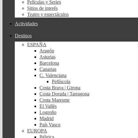
Películas y Series
Sitios de interés
Teatro y espectáculos
Actividades
Destinos
ESPAÑA
Aragón
Asturias
Barcelona
Canarias
C. Valenciana
Peñíscola
Costa Brava | Girona
Costa Dorada | Tarragona
Costa Maresme
El Vallès
Logroño
Madrid
País Vasco
EUROPA
Bélgica