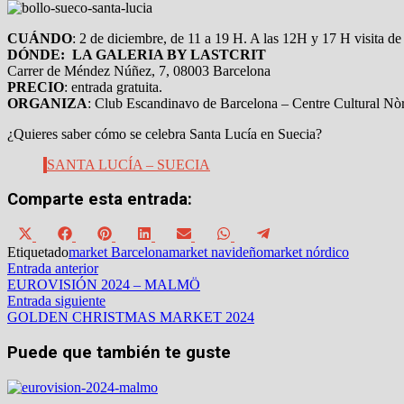
CUÁNDO
: 2 de diciembre, de 11 a 19 H. A las 12H y 17 H visita d
DÓNDE: LA GALERIA BY LASTCRIT
Carrer de Méndez Núñez, 7, 08003 Barcelona
PRECIO
: entrada gratuita.
ORGANIZA
: Club Escandinavo de Barcelona – Centre Cultural Nò
¿Quieres saber cómo se celebra Santa Lucía en Suecia?
SANTA LUCÍA – SUECIA
Comparte esta entrada:
Compartir
Compartir
Compartir
Compartir
Compartir
Compartir
Compartir
en
en
en
en
en
en
en
Etiquetado
market Barcelona
market navideño
market nórdico
X
Facebook
Pinterest
LinkedIn
Email
WhatsApp
Telegram
Navegación
Entrada
Entrada anterior
(Twitter)
anterior:
EUROVISIÓN 2024 – MALMÖ
de
Entrada
Entrada siguiente
siguiente:
GOLDEN CHRISTMAS MARKET 2024
entradas
Puede que también te guste