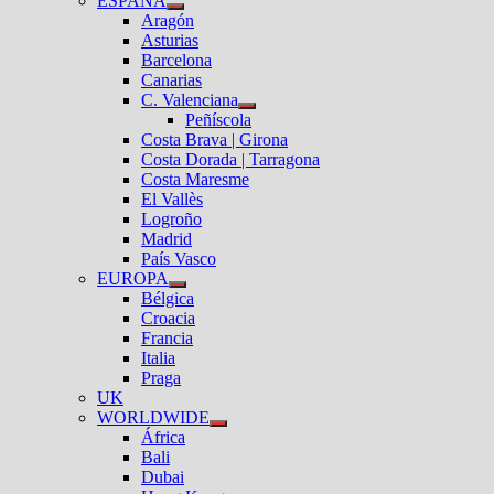
ESPAÑA
el
Mostrar
Aragón
submenú
el
Asturias
submenú
Barcelona
Canarias
C. Valenciana
Mostrar
Peñíscola
el
Costa Brava | Girona
submenú
Costa Dorada | Tarragona
Costa Maresme
El Vallès
Logroño
Madrid
País Vasco
EUROPA
Mostrar
Bélgica
el
Croacia
submenú
Francia
Italia
Praga
UK
WORLDWIDE
Mostrar
África
el
Bali
submenú
Dubai