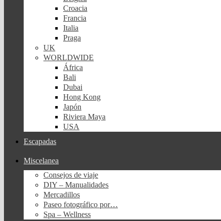
Croacia
Francia
Italia
Praga
UK
WORLDWIDE
África
Bali
Dubai
Hong Kong
Japón
Riviera Maya
USA
Escapadas
Miscelanea
Consejos de viaje
DIY – Manualidades
Mercadillos
Paseo fotográfico por…
Spa – Wellness