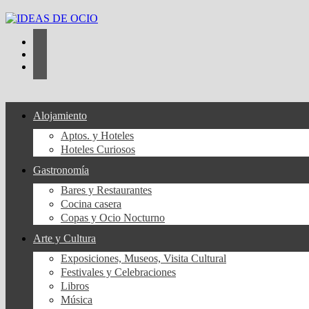
Saltar
al
contenido
Alojamiento
Aptos. y Hoteles
Hoteles Curiosos
Gastronomía
Bares y Restaurantes
Cocina casera
Copas y Ocio Nocturno
Arte y Cultura
Exposiciones, Museos, Visita Cultural
Festivales y Celebraciones
Libros
Música