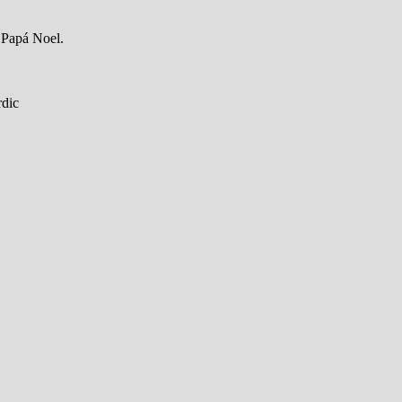
e Papá Noel.
rdic