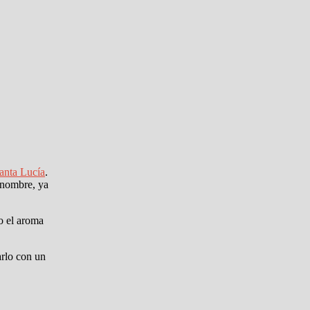
anta Lucía
.
 nombre, ya
o el aroma
arlo con un