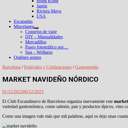
Hong Kong
Japón
Riviera Maya
USA
Escapadas
Miscelanea
Mostrar
Consejos de viaje
el
DIY – Manualidades
submenú
Mercadillos
Paseo fotográfico por…
Spa – Wellness
Quiénes somos
Barcelona
/
Festivales y Celebraciones
/
Gastronomía
MARKET NAVIDEÑO NÓRDICO
01/12/2023
06/12/2023
El Club Escandinavo de Barcelona organiza nuevamente este
market
variedad gastronómica, como salmón, pan y productos típicos, vino ca
Como una imagen vale más que mil palabras, aquí os dejo unas cuantas