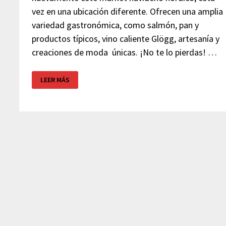
vez en una ubicación diferente. Ofrecen una amplia
variedad gastronómica, como salmón, pan y
productos típicos, vino caliente Glögg, artesanía y
creaciones de moda únicas. ¡No te lo pierdas! …
MARKET
LEER MÁS
NAVIDEÑO
NÓRDICO