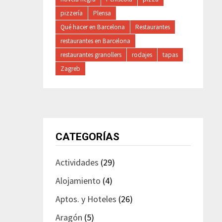
pizzería
Plensa
Qué hacer en Barcelona
Restaurantes
restaurantes en Barcelona
restaurantes granollers
rodajes
tapas
Zagreb
CATEGORÍAS
Actividades
(29)
Alojamiento
(4)
Aptos. y Hoteles
(26)
Aragón
(5)