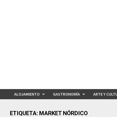
Saltar
al
contenido
ALOJAMIENTO
GASTRONOMÍA
ARTE Y CULT
ETIQUETA:
MARKET NÓRDICO