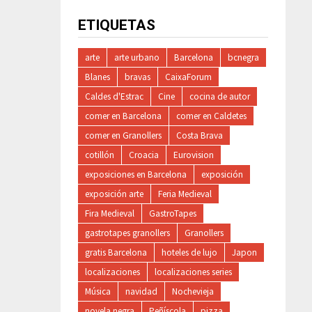
ETIQUETAS
arte
arte urbano
Barcelona
bcnegra
Blanes
bravas
CaixaForum
Caldes d'Estrac
Cine
cocina de autor
comer en Barcelona
comer en Caldetes
comer en Granollers
Costa Brava
cotillón
Croacia
Eurovision
exposiciones en Barcelona
exposición
exposición arte
Feria Medieval
Fira Medieval
GastroTapes
gastrotapes granollers
Granollers
gratis Barcelona
hoteles de lujo
Japon
localizaciones
localizaciones series
Música
navidad
Nochevieja
novela negra
Peñíscola
pizza