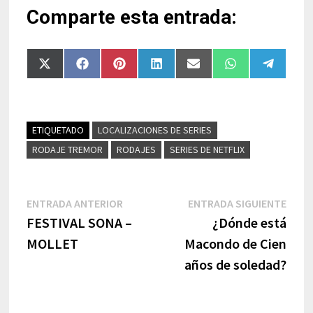
Comparte esta entrada:
Compartir
Compartir
Compartir
Compartir
Compartir
Compartir
Compart
en
en
en
en
en
en
en
X
Facebook
Pinterest
LinkedIn
Email
WhatsApp
Telegra
(Twitter)
ETIQUETADO
LOCALIZACIONES DE SERIES
RODAJE TREMOR
RODAJES
SERIES DE NETFLIX
Navegación
Entrada
Entr
ENTRADA ANTERIOR
ENTRADA SIGUIENTE
anterior:
sigui
FESTIVAL SONA –
¿Dónde está
de
MOLLET
Macondo de Cien
entradas
años de soledad?