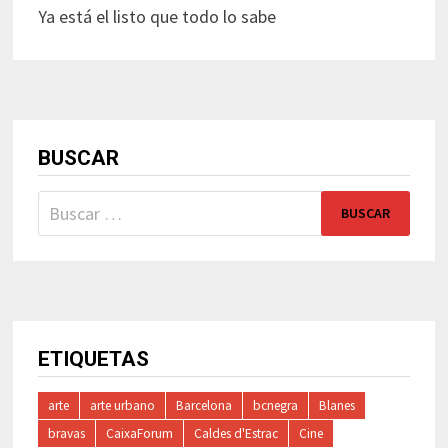
Ya está el listo que todo lo sabe
BUSCAR
Buscar:
ETIQUETAS
arte
arte urbano
Barcelona
bcnegra
Blanes
bravas
CaixaForum
Caldes d'Estrac
Cine