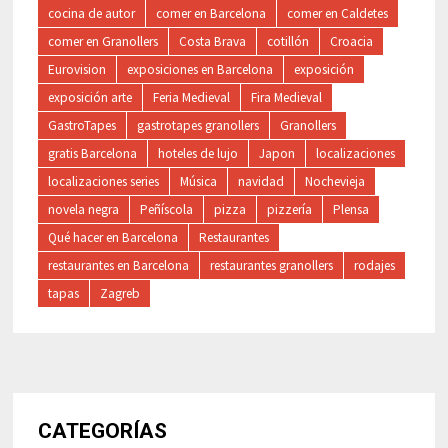
cocina de autor
comer en Barcelona
comer en Caldetes
comer en Granollers
Costa Brava
cotillón
Croacia
Eurovision
exposiciones en Barcelona
exposición
exposición arte
Feria Medieval
Fira Medieval
GastroTapes
gastrotapes granollers
Granollers
gratis Barcelona
hoteles de lujo
Japon
localizaciones
localizaciones series
Música
navidad
Nochevieja
novela negra
Peñíscola
pizza
pizzería
Plensa
Qué hacer en Barcelona
Restaurantes
restaurantes en Barcelona
restaurantes granollers
rodajes
tapas
Zagreb
CATEGORÍAS