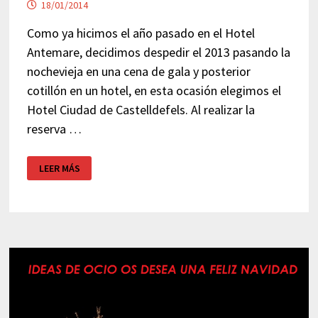
18/01/2014
Como ya hicimos el año pasado en el Hotel
Antemare, decidimos despedir el 2013 pasando la
nochevieja en una cena de gala y posterior
cotillón en un hotel, en esta ocasión elegimos el
Hotel Ciudad de Castelldefels. Al realizar la
reserva …
CENA
LEER MÁS
DE
FIN
DE
AÑO
EN
HOTEL
CIUDAD
DE
CASTELLDEFELS