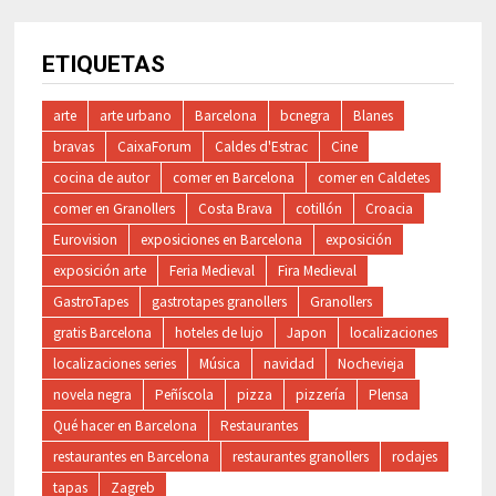
ETIQUETAS
arte
arte urbano
Barcelona
bcnegra
Blanes
bravas
CaixaForum
Caldes d'Estrac
Cine
cocina de autor
comer en Barcelona
comer en Caldetes
comer en Granollers
Costa Brava
cotillón
Croacia
Eurovision
exposiciones en Barcelona
exposición
exposición arte
Feria Medieval
Fira Medieval
GastroTapes
gastrotapes granollers
Granollers
gratis Barcelona
hoteles de lujo
Japon
localizaciones
localizaciones series
Música
navidad
Nochevieja
novela negra
Peñíscola
pizza
pizzería
Plensa
Qué hacer en Barcelona
Restaurantes
restaurantes en Barcelona
restaurantes granollers
rodajes
tapas
Zagreb