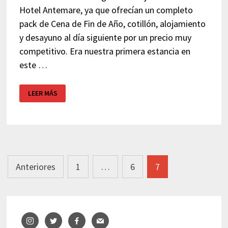
Hotel Antemare, ya que ofrecían un completo
pack de Cena de Fin de Año, cotillón, alojamiento
y desayuno al día siguiente por un precio muy
competitivo. Era nuestra primera estancia en
este …
CENA
LEER MÁS
FIN
DE
AÑO
HOTEL
ANTEMARE
–
SITGES
Navegación
Anteriores
1
…
6
7
de
entradas