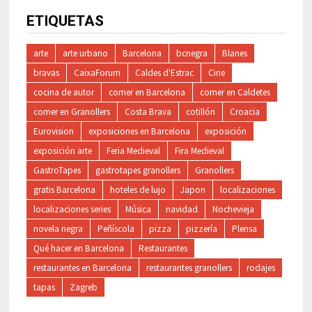
ETIQUETAS
arte
arte urbano
Barcelona
bcnegra
Blanes
bravas
CaixaForum
Caldes d'Estrac
Cine
cocina de autor
comer en Barcelona
comer en Caldetes
comer en Granollers
Costa Brava
cotillón
Croacia
Eurovision
exposiciones en Barcelona
exposición
exposición arte
Feria Medieval
Fira Medieval
GastroTapes
gastrotapes granollers
Granollers
gratis Barcelona
hoteles de lujo
Japon
localizaciones
localizaciones series
Música
navidad
Nochevieja
novela negra
Peñíscola
pizza
pizzería
Plensa
Qué hacer en Barcelona
Restaurantes
restaurantes en Barcelona
restaurantes granollers
rodajes
tapas
Zagreb