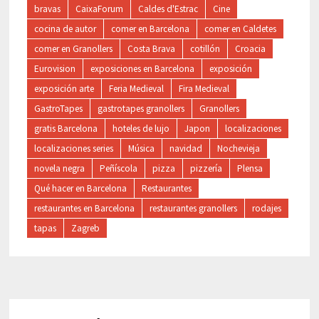
bravas
CaixaForum
Caldes d'Estrac
Cine
cocina de autor
comer en Barcelona
comer en Caldetes
comer en Granollers
Costa Brava
cotillón
Croacia
Eurovision
exposiciones en Barcelona
exposición
exposición arte
Feria Medieval
Fira Medieval
GastroTapes
gastrotapes granollers
Granollers
gratis Barcelona
hoteles de lujo
Japon
localizaciones
localizaciones series
Música
navidad
Nochevieja
novela negra
Peñíscola
pizza
pizzería
Plensa
Qué hacer en Barcelona
Restaurantes
restaurantes en Barcelona
restaurantes granollers
rodajes
tapas
Zagreb