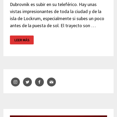
Dubrovnik es subir en su teleférico. Hay unas
vistas impresionantes de toda la ciudad y de la
isla de Lockrum, especialmente si subes un poco
antes de la puesta de sol. El trayecto son …
TELEFÉRICO
LEER MÁS
DE
DUBROVNIK
–
PUESTA
DE
SOL