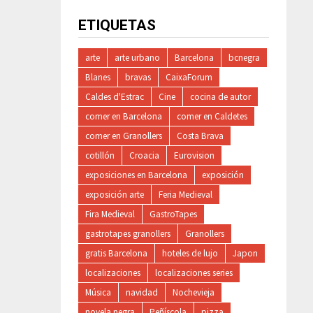
ETIQUETAS
arte
arte urbano
Barcelona
bcnegra
Blanes
bravas
CaixaForum
Caldes d'Estrac
Cine
cocina de autor
comer en Barcelona
comer en Caldetes
comer en Granollers
Costa Brava
cotillón
Croacia
Eurovision
exposiciones en Barcelona
exposición
exposición arte
Feria Medieval
Fira Medieval
GastroTapes
gastrotapes granollers
Granollers
gratis Barcelona
hoteles de lujo
Japon
localizaciones
localizaciones series
Música
navidad
Nochevieja
novela negra
Peñíscola
pizza