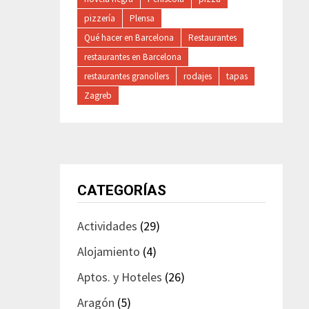
pizzería
Plensa
Qué hacer en Barcelona
Restaurantes
restaurantes en Barcelona
restaurantes granollers
rodajes
tapas
Zagreb
CATEGORÍAS
Actividades
(29)
Alojamiento
(4)
Aptos. y Hoteles
(26)
Aragón
(5)