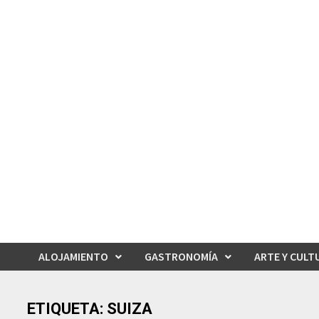
Saltar
al
contenido
ALOJAMIENTO
GASTRONOMÍA
ARTE Y CULT
ETIQUETA:
SUIZA