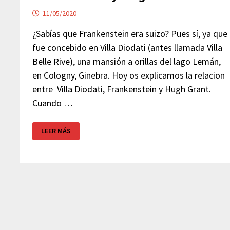
11/05/2020
¿Sabías que Frankenstein era suizo? Pues sí, ya que
fue concebido en Villa Diodati (antes llamada Villa
Belle Rive), una mansión a orillas del lago Lemán,
en Cologny, Ginebra. Hoy os explicamos la relacion
entre Villa Diodati, Frankenstein y Hugh Grant.
Cuando …
¿QUÉ
LEER MÁS
VÍNCULO
TIENEN
VILLA
DIODATI,
FRANKENSTEIN
Y
HUGH
GRANT?