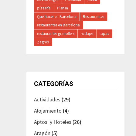
pizzería
Plensa
Qué hacer en Barcelona
Restaurantes
restaurantes en Barcelona
restaurantes granollers
rodajes
tapas
Zagreb
CATEGORÍAS
Actividades
(29)
Alojamiento
(4)
Aptos. y Hoteles
(26)
Aragón
(5)