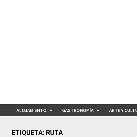
Saltar
al
contenido
ALOJAMIENTO
GASTRONOMÍA
ARTE Y CULT
ETIQUETA:
RUTA