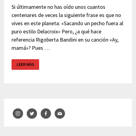
Si últimamente no has oído unos cuantos
centenares de veces la siguiente frase es que no
vives en este planeta: «Sacando un pecho fuera al
puro estilo Delacroix» Pero, ¿a qué hace
referencia Rigoberta Bandini en su canción «Ay,
mamá»? Pues …
DELACROIX,
LEER MÁS
RIGOBERTA
BANDINI,
LA
TETA
Y
EUROVISIÓN