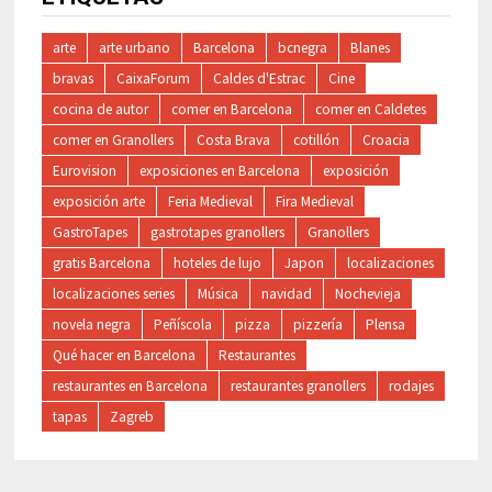
arte
arte urbano
Barcelona
bcnegra
Blanes
bravas
CaixaForum
Caldes d'Estrac
Cine
cocina de autor
comer en Barcelona
comer en Caldetes
comer en Granollers
Costa Brava
cotillón
Croacia
Eurovision
exposiciones en Barcelona
exposición
exposición arte
Feria Medieval
Fira Medieval
GastroTapes
gastrotapes granollers
Granollers
gratis Barcelona
hoteles de lujo
Japon
localizaciones
localizaciones series
Música
navidad
Nochevieja
novela negra
Peñíscola
pizza
pizzería
Plensa
Qué hacer en Barcelona
Restaurantes
restaurantes en Barcelona
restaurantes granollers
rodajes
tapas
Zagreb