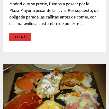
Madrid que se precie, fuimos a pasear por la
Plaza Mayor a pesar de la lluvia. Por supuesto, de
obligada parada las cañitas antes de comer, con
esa maravillosa costumbre de ponerte …
CAFÉ
LEER MÁS
BAR
LOS
ARCOS
–
MADRID