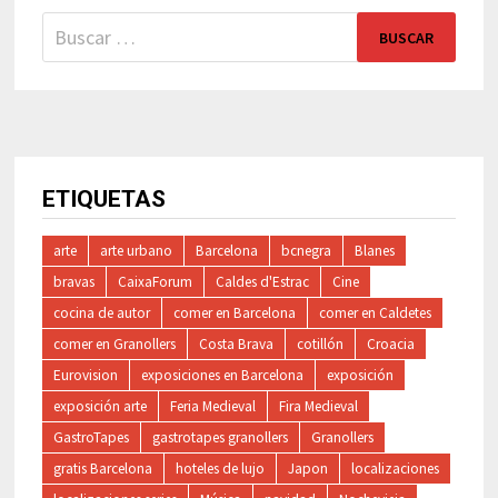
Buscar:
ETIQUETAS
arte
arte urbano
Barcelona
bcnegra
Blanes
bravas
CaixaForum
Caldes d'Estrac
Cine
cocina de autor
comer en Barcelona
comer en Caldetes
comer en Granollers
Costa Brava
cotillón
Croacia
Eurovision
exposiciones en Barcelona
exposición
exposición arte
Feria Medieval
Fira Medieval
GastroTapes
gastrotapes granollers
Granollers
gratis Barcelona
hoteles de lujo
Japon
localizaciones