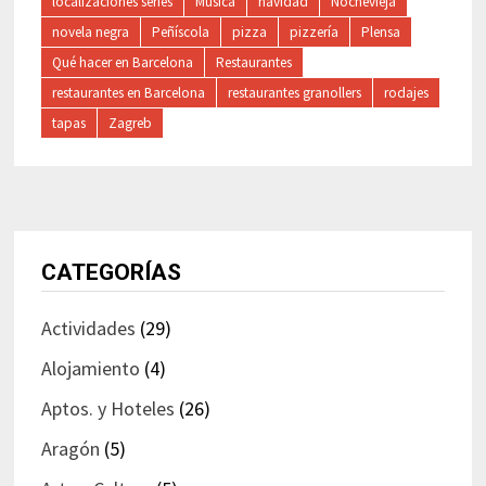
localizaciones series
Música
navidad
Nochevieja
novela negra
Peñíscola
pizza
pizzería
Plensa
Qué hacer en Barcelona
Restaurantes
restaurantes en Barcelona
restaurantes granollers
rodajes
tapas
Zagreb
CATEGORÍAS
Actividades
(29)
Alojamiento
(4)
Aptos. y Hoteles
(26)
Aragón
(5)