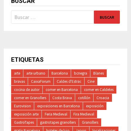
BUSCAR
Buscar:
ETIQUETAS
arte
arte urbano
Barcelona
bcnegra
Blanes
bravas
CaixaForum
Caldes d'Estrac
Cine
cocina de autor
comer en Barcelona
comer en Caldetes
comer en Granollers
Costa Brava
cotillón
Croacia
Eurovision
exposiciones en Barcelona
exposición
exposición arte
Feria Medieval
Fira Medieval
GastroTapes
gastrotapes granollers
Granollers
gratis Barcelona
hoteles de lujo
Japon
localizaciones