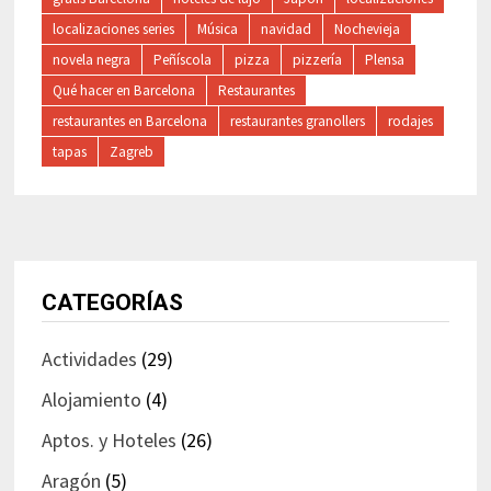
localizaciones series
Música
navidad
Nochevieja
novela negra
Peñíscola
pizza
pizzería
Plensa
Qué hacer en Barcelona
Restaurantes
restaurantes en Barcelona
restaurantes granollers
rodajes
tapas
Zagreb
CATEGORÍAS
Actividades
(29)
Alojamiento
(4)
Aptos. y Hoteles
(26)
Aragón
(5)