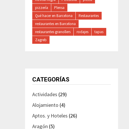
pizzería
Plensa
Qué hacer en Barcelona
Restaurantes
restaurantes en Barcelona
restaurantes granollers
rodajes
tapas
Zagreb
CATEGORÍAS
Actividades
(29)
Alojamiento
(4)
Aptos. y Hoteles
(26)
Aragón
(5)