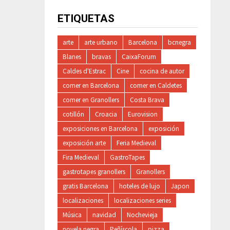
ETIQUETAS
arte
arte urbano
Barcelona
bcnegra
Blanes
bravas
CaixaForum
Caldes d'Estrac
Cine
cocina de autor
comer en Barcelona
comer en Caldetes
comer en Granollers
Costa Brava
cotillón
Croacia
Eurovision
exposiciones en Barcelona
exposición
exposición arte
Feria Medieval
Fira Medieval
GastroTapes
gastrotapes granollers
Granollers
gratis Barcelona
hoteles de lujo
Japon
localizaciones
localizaciones series
Música
navidad
Nochevieja
novela negra
Peñíscola
pizza