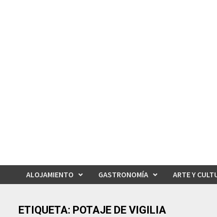
Saltar
al
contenido
ALOJAMIENTO
GASTRONOMÍA
ARTE Y CULT
ETIQUETA:
POTAJE DE VIGILIA