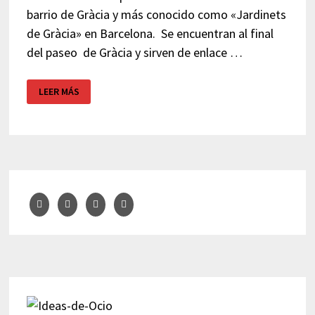
barrio de Gràcia y más conocido como «Jardinets
de Gràcia» en Barcelona. Se encuentran al final
del paseo de Gràcia y sirven de enlace …
JARDINETS
LEER MÁS
DE
GRÀCIA
–
BARCELONA