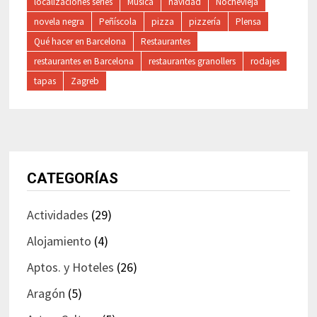
localizaciones series
Música
navidad
Nochevieja
novela negra
Peñíscola
pizza
pizzería
Plensa
Qué hacer en Barcelona
Restaurantes
restaurantes en Barcelona
restaurantes granollers
rodajes
tapas
Zagreb
CATEGORÍAS
Actividades
(29)
Alojamiento
(4)
Aptos. y Hoteles
(26)
Aragón
(5)