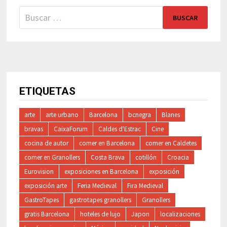
Buscar:
ETIQUETAS
arte
arte urbano
Barcelona
bcnegra
Blanes
bravas
CaixaForum
Caldes d'Estrac
Cine
cocina de autor
comer en Barcelona
comer en Caldetes
comer en Granollers
Costa Brava
cotillón
Croacia
Eurovision
exposiciones en Barcelona
exposición
exposición arte
Feria Medieval
Fira Medieval
GastroTapes
gastrotapes granollers
Granollers
gratis Barcelona
hoteles de lujo
Japon
localizaciones