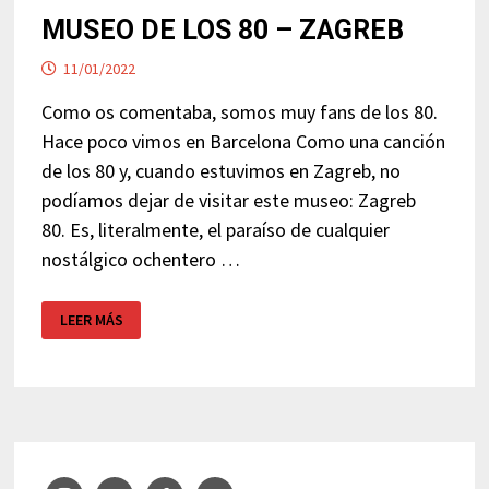
MUSEO DE LOS 80 – ZAGREB
11/01/2022
Como os comentaba, somos muy fans de los 80.
Hace poco vimos en Barcelona Como una canción
de los 80 y, cuando estuvimos en Zagreb, no
podíamos dejar de visitar este museo: Zagreb
80. Es, literalmente, el paraíso de cualquier
nostálgico ochentero …
MUSEO
LEER MÁS
DE
LOS
80
–
ZAGREB