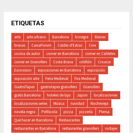
ETIQUETAS
arte
arte urbano
Barcelona
bcnegra
Blanes
bravas
CaixaForum
Caldes d'Estrac
Cine
cocina de autor
comer en Barcelona
comer en Caldetes
comer en Granollers
Costa Brava
cotillón
Croacia
Eurovision
exposiciones en Barcelona
exposición
exposición arte
Feria Medieval
Fira Medieval
GastroTapes
gastrotapes granollers
Granollers
gratis Barcelona
hoteles de lujo
Japon
localizaciones
localizaciones series
Música
navidad
Nochevieja
novela negra
Peñíscola
pizza
pizzería
Plensa
Qué hacer en Barcelona
Restaurantes
restaurantes en Barcelona
restaurantes granollers
rodajes