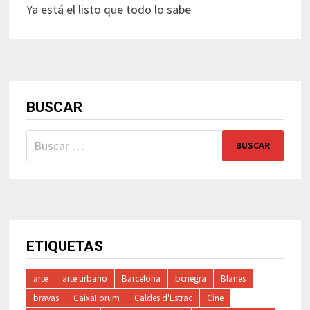
Ya está el listo que todo lo sabe
BUSCAR
Buscar:
ETIQUETAS
arte
arte urbano
Barcelona
bcnegra
Blanes
bravas
CaixaForum
Caldes d'Estrac
Cine