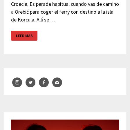
Croacia. Es parada habitual cuando vas de camino
a Orebić para coger el ferry con destino a la isla
de Korcula. Allí se …
MURALLAS
LEER MÁS
DE
STON
–
CROACIA