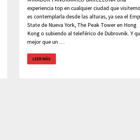
experiencia top en cualquier ciudad que visitem
es contemplarla desde las alturas, ya sea el Emp
State de Nueva York, The Peak Tower en Hong
Kong o subiendo al teleférico de Dubrovnik. Y q
mejor que un …
MIRADOR
LEER MÁS
BARCELONA
–
TORRE
URQUINAONA