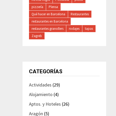
pizzería
Plensa
Qué hacer en Barcelona
Restaurantes
restaurantes en Barcelona
restaurantes granollers
rodajes
tapas
Zagreb
CATEGORÍAS
Actividades
(29)
Alojamiento
(4)
Aptos. y Hoteles
(26)
Aragón
(5)