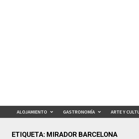
Saltar
al
contenido
ALOJAMIENTO
GASTRONOMÍA
ARTE Y CULT
ETIQUETA:
MIRADOR BARCELONA