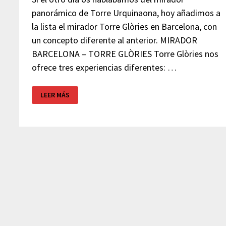
panorámico de Torre Urquinaona, hoy añadimos a
la lista el mirador Torre Glòries en Barcelona, con
un concepto diferente al anterior. MIRADOR
BARCELONA – TORRE GLÒRIES Torre Glòries nos
ofrece tres experiencias diferentes: …
MIRADOR
LEER MÁS
BARCELONA
–
TORRE
GLÒRIES