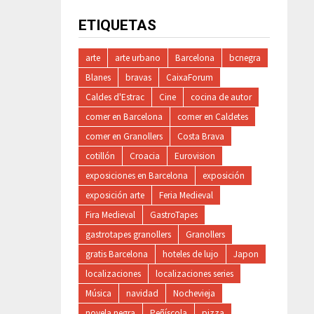
ETIQUETAS
arte
arte urbano
Barcelona
bcnegra
Blanes
bravas
CaixaForum
Caldes d'Estrac
Cine
cocina de autor
comer en Barcelona
comer en Caldetes
comer en Granollers
Costa Brava
cotillón
Croacia
Eurovision
exposiciones en Barcelona
exposición
exposición arte
Feria Medieval
Fira Medieval
GastroTapes
gastrotapes granollers
Granollers
gratis Barcelona
hoteles de lujo
Japon
localizaciones
localizaciones series
Música
navidad
Nochevieja
novela negra
Peñíscola
pizza