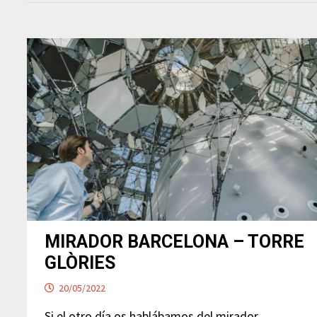
MIRADOR BARCELONA – TORRE
GLÒRIES
20/05/2022
Si el otro día os hablábamos del mirador