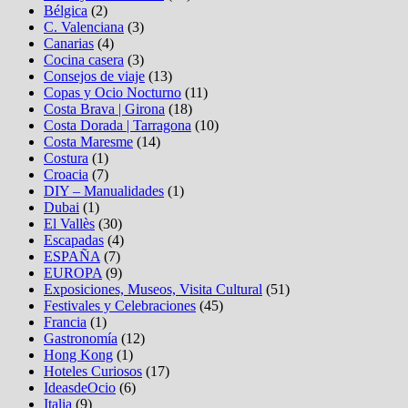
Bélgica
(2)
C. Valenciana
(3)
Canarias
(4)
Cocina casera
(3)
Consejos de viaje
(13)
Copas y Ocio Nocturno
(11)
Costa Brava | Girona
(18)
Costa Dorada | Tarragona
(10)
Costa Maresme
(14)
Costura
(1)
Croacia
(7)
DIY – Manualidades
(1)
Dubai
(1)
El Vallès
(30)
Escapadas
(4)
ESPAÑA
(7)
EUROPA
(9)
Exposiciones, Museos, Visita Cultural
(51)
Festivales y Celebraciones
(45)
Francia
(1)
Gastronomía
(12)
Hong Kong
(1)
Hoteles Curiosos
(17)
IdeasdeOcio
(6)
Italia
(9)