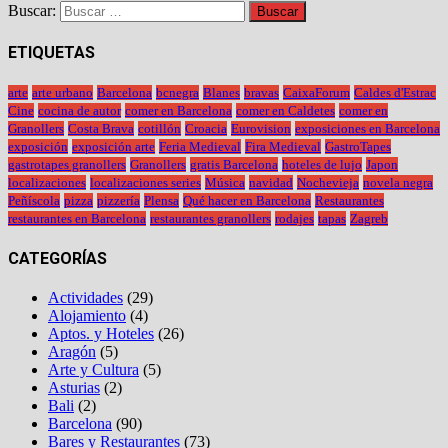
Buscar:
ETIQUETAS
arte
arte urbano
Barcelona
bcnegra
Blanes
bravas
CaixaForum
Caldes d'Estrac
Cine
cocina de autor
comer en Barcelona
comer en Caldetes
comer en
Granollers
Costa Brava
cotillón
Croacia
Eurovision
exposiciones en Barcelona
exposición
exposición arte
Feria Medieval
Fira Medieval
GastroTapes
gastrotapes granollers
Granollers
gratis Barcelona
hoteles de lujo
Japon
localizaciones
localizaciones series
Música
navidad
Nochevieja
novela negra
Peñíscola
pizza
pizzería
Plensa
Qué hacer en Barcelona
Restaurantes
restaurantes en Barcelona
restaurantes granollers
rodajes
tapas
Zagreb
CATEGORÍAS
Actividades
(29)
Alojamiento
(4)
Aptos. y Hoteles
(26)
Aragón
(5)
Arte y Cultura
(5)
Asturias
(2)
Bali
(2)
Barcelona
(90)
Bares y Restaurantes
(73)