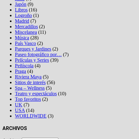
Japón
(9)
Libros
(16)
Logroño
(1)
Madrid
(7)
Mercadillos
(2)
Miscelanea
(11)
Música
(28)
País Vasco
(2)
Parques y Jardines
(2)
Paseo fotográfico por…
(7)
Películas y Series
(39)
Peñíscola
(4)
Praga
(4)
Riviera Maya
(5)
Sitios de interés
(56)
Spa – Wellness
(5)
Teatro y espectáculos
(10)
Top favoritos
(2)
UK
(7)
USA
(14)
WORLDWIDE
(3)
ARCHIVOS