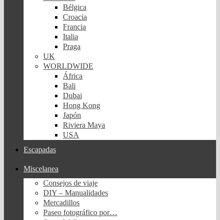
Bélgica
Croacia
Francia
Italia
Praga
UK
WORLDWIDE
África
Bali
Dubai
Hong Kong
Japón
Riviera Maya
USA
Escapadas
Miscelanea
Consejos de viaje
DIY – Manualidades
Mercadillos
Paseo fotográfico por…