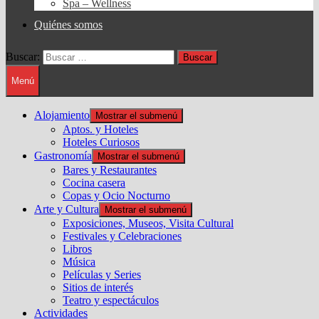
Spa – Wellness
Quiénes somos
Buscar:
Menú
Alojamiento
Mostrar el submenú
Aptos. y Hoteles
Hoteles Curiosos
Gastronomía
Mostrar el submenú
Bares y Restaurantes
Cocina casera
Copas y Ocio Nocturno
Arte y Cultura
Mostrar el submenú
Exposiciones, Museos, Visita Cultural
Festivales y Celebraciones
Libros
Música
Películas y Series
Sitios de interés
Teatro y espectáculos
Actividades