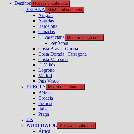
Destinos
Mostrar el submenú
ESPAÑA
Mostrar el submenú
Aragón
Asturias
Barcelona
Canarias
C. Valenciana
Mostrar el submenú
Peñíscola
Costa Brava | Girona
Costa Dorada | Tarragona
Costa Maresme
El Vallès
Logroño
Madrid
País Vasco
EUROPA
Mostrar el submenú
Bélgica
Croacia
Francia
Italia
Praga
UK
WORLDWIDE
Mostrar el submenú
África