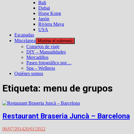
Bali
Dubai
Hong Kong
Japón
Riviera Maya
USA
Escapadas
Miscelanea
Mostrar el submenú
Consejos de viaje
DIY – Manualidades
Mercadillos
Paseo fotográfico por…
Spa – Wellness
Quiénes somos
Etiqueta:
menu de grupos
Restaurant Braseria Juncà – Barcelona
06/07/2014
20/01/2022