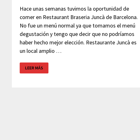
Hace unas semanas tuvimos la oportunidad de
comer en Restaurant Braseria Juncà de Barcelona.
No fue un menú normal ya que tomamos el menú
degustación y tengo que decir que no podríamos
haber hecho mejor elección. Restaurante Juncà es
un local amplio …
RESTAURANT
LEER MÁS
BRASERIA
JUNCÀ
–
BARCELONA