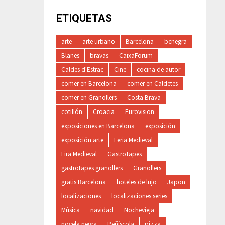
ETIQUETAS
arte
arte urbano
Barcelona
bcnegra
Blanes
bravas
CaixaForum
Caldes d'Estrac
Cine
cocina de autor
comer en Barcelona
comer en Caldetes
comer en Granollers
Costa Brava
cotillón
Croacia
Eurovision
exposiciones en Barcelona
exposición
exposición arte
Feria Medieval
Fira Medieval
GastroTapes
gastrotapes granollers
Granollers
gratis Barcelona
hoteles de lujo
Japon
localizaciones
localizaciones series
Música
navidad
Nochevieja
novela negra
Peñíscola
pizza