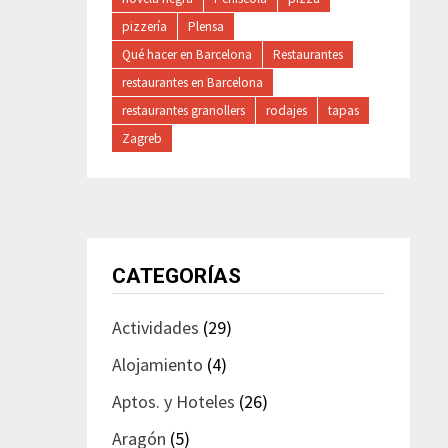
pizzería
Plensa
Qué hacer en Barcelona
Restaurantes
restaurantes en Barcelona
restaurantes granollers
rodajes
tapas
Zagreb
CATEGORÍAS
Actividades
(29)
Alojamiento
(4)
Aptos. y Hoteles
(26)
Aragón
(5)