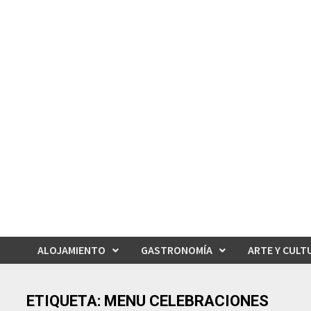
Saltar
al
contenido
ALOJAMIENTO
GASTRONOMÍA
ARTE Y CULT
ETIQUETA:
MENU CELEBRACIONES