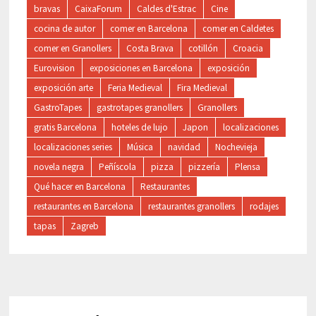
bravas
CaixaForum
Caldes d'Estrac
Cine
cocina de autor
comer en Barcelona
comer en Caldetes
comer en Granollers
Costa Brava
cotillón
Croacia
Eurovision
exposiciones en Barcelona
exposición
exposición arte
Feria Medieval
Fira Medieval
GastroTapes
gastrotapes granollers
Granollers
gratis Barcelona
hoteles de lujo
Japon
localizaciones
localizaciones series
Música
navidad
Nochevieja
novela negra
Peñíscola
pizza
pizzería
Plensa
Qué hacer en Barcelona
Restaurantes
restaurantes en Barcelona
restaurantes granollers
rodajes
tapas
Zagreb