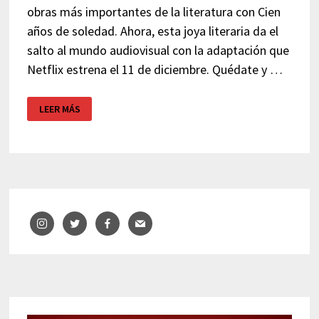
obras más importantes de la literatura con Cien
años de soledad. Ahora, esta joya literaria da el
salto al mundo audiovisual con la adaptación que
Netflix estrena el 11 de diciembre. Quédate y …
¿DÓNDE
LEER MÁS
ESTÁ
MACONDO
DE
CIEN
AÑOS
DE
SOLEDAD?