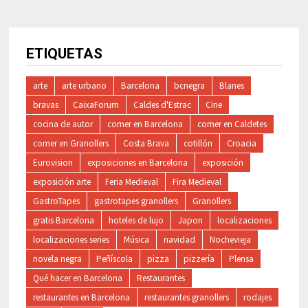
ETIQUETAS
arte
arte urbano
Barcelona
bcnegra
Blanes
bravas
CaixaForum
Caldes d'Estrac
Cine
cocina de autor
comer en Barcelona
comer en Caldetes
comer en Granollers
Costa Brava
cotillón
Croacia
Eurovision
exposiciones en Barcelona
exposición
exposición arte
Feria Medieval
Fira Medieval
GastroTapes
gastrotapes granollers
Granollers
gratis Barcelona
hoteles de lujo
Japon
localizaciones
localizaciones series
Música
navidad
Nochevieja
novela negra
Peñíscola
pizza
pizzería
Plensa
Qué hacer en Barcelona
Restaurantes
restaurantes en Barcelona
restaurantes granollers
rodajes