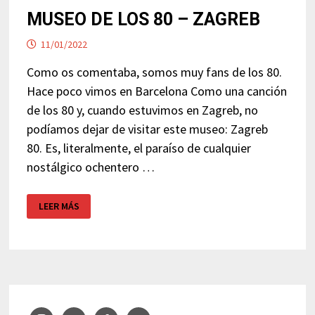
MUSEO DE LOS 80 – ZAGREB
11/01/2022
Como os comentaba, somos muy fans de los 80.
Hace poco vimos en Barcelona Como una canción
de los 80 y, cuando estuvimos en Zagreb, no
podíamos dejar de visitar este museo: Zagreb
80. Es, literalmente, el paraíso de cualquier
nostálgico ochentero …
MUSEO
LEER MÁS
DE
LOS
80
–
ZAGREB