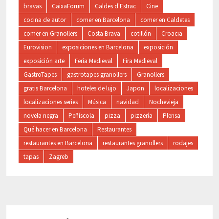
bravas
CaixaForum
Caldes d'Estrac
Cine
cocina de autor
comer en Barcelona
comer en Caldetes
comer en Granollers
Costa Brava
cotillón
Croacia
Eurovision
exposiciones en Barcelona
exposición
exposición arte
Feria Medieval
Fira Medieval
GastroTapes
gastrotapes granollers
Granollers
gratis Barcelona
hoteles de lujo
Japon
localizaciones
localizaciones series
Música
navidad
Nochevieja
novela negra
Peñíscola
pizza
pizzería
Plensa
Qué hacer en Barcelona
Restaurantes
restaurantes en Barcelona
restaurantes granollers
rodajes
tapas
Zagreb