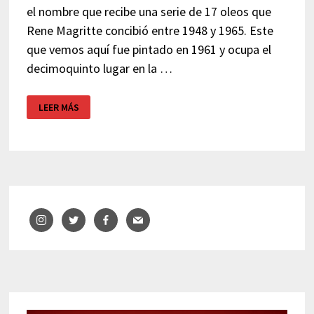
el nombre que recibe una serie de 17 oleos que
Rene Magritte concibió entre 1948 y 1965. Este
que vemos aquí fue pintado en 1961 y ocupa el
decimoquinto lugar en la …
EL
LEER MÁS
IMPERIO
DE
LAS
LUCES
DE
MAGRITTE
Y
EL
EXORCISTA