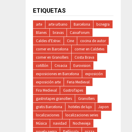
ETIQUETAS
arte
arte urbano
Barcelona
bcnegra
Blanes
bravas
CaixaForum
Caldes d'Estrac
Cine
cocina de autor
comer en Barcelona
comer en Caldetes
comer en Granollers
Costa Brava
cotillón
Croacia
Eurovision
exposiciones en Barcelona
exposición
exposición arte
Feria Medieval
Fira Medieval
GastroTapes
gastrotapes granollers
Granollers
gratis Barcelona
hoteles de lujo
Japon
localizaciones
localizaciones series
Música
navidad
Nochevieja
novela negra
Peñíscola
pizza