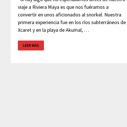
viaje a Riviera Maya es que nos fuéramos a
convertir en unos aficionados al snorkel. Nuestra
primera experiencia fue en los ríos subterráneos de
Xcaret y en la playa de Akumal, …
LAGUNA
LEER MÁS
YAL-
KU
–
RIVIERA
MAYA