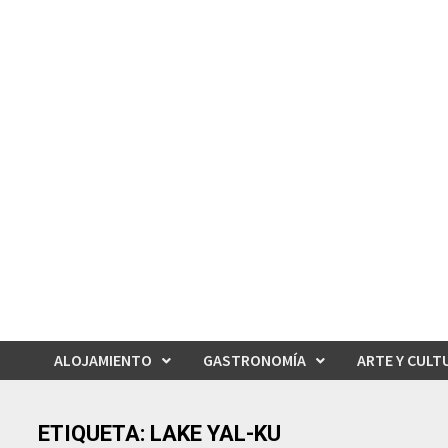
Saltar
al
contenido
ALOJAMIENTO
GASTRONOMÍA
ARTE Y CULT
ETIQUETA:
LAKE YAL-KU