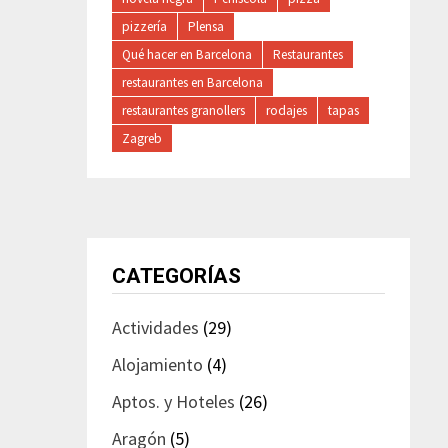
pizzería
Plensa
Qué hacer en Barcelona
Restaurantes
restaurantes en Barcelona
restaurantes granollers
rodajes
tapas
Zagreb
CATEGORÍAS
Actividades
(29)
Alojamiento
(4)
Aptos. y Hoteles
(26)
Aragón
(5)