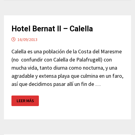
Hotel Bernat II – Calella
16/09/2013
Calella es una población de la Costa del Maresme
(no confundir con Calella de Palafrugell) con
mucha vida, tanto diurna como nocturna, y una
agradable y extensa playa que culmina en un faro,
así que decidimos pasar allí un fin de …
HOTEL
LEER MÁS
BERNAT
II
–
CALELLA