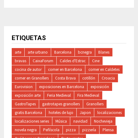
ETIQUETAS
arte
arte urbano
Barcelona
bcnegra
Blanes
bravas
CaixaForum
Caldes d'Estrac
Cine
cocina de autor
comer en Barcelona
comer en Caldetes
comer en Granollers
Costa Brava
cotillón
Croacia
Eurovision
exposiciones en Barcelona
exposición
exposición arte
Feria Medieval
Fira Medieval
GastroTapes
gastrotapes granollers
Granollers
gratis Barcelona
hoteles de lujo
Japon
localizaciones
localizaciones series
Música
navidad
Nochevieja
novela negra
Peñíscola
pizza
pizzería
Plensa