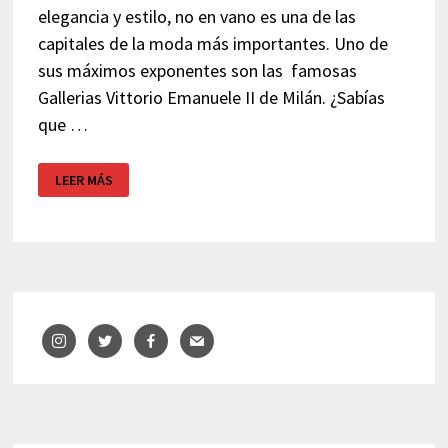
elegancia y estilo, no en vano es una de las
capitales de la moda más importantes. Uno de
sus máximos exponentes son las famosas
Gallerias Vittorio Emanuele II de Milán. ¿Sabías
que …
HOTEL
LEER MÁS
DE
LUJO
GALLERIA
VIK
MILANO