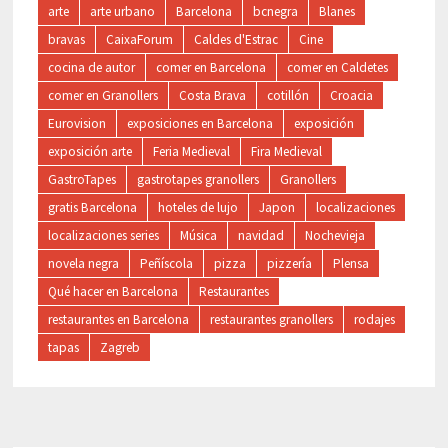
arte
arte urbano
Barcelona
bcnegra
Blanes
bravas
CaixaForum
Caldes d'Estrac
Cine
cocina de autor
comer en Barcelona
comer en Caldetes
comer en Granollers
Costa Brava
cotillón
Croacia
Eurovision
exposiciones en Barcelona
exposición
exposición arte
Feria Medieval
Fira Medieval
GastroTapes
gastrotapes granollers
Granollers
gratis Barcelona
hoteles de lujo
Japon
localizaciones
localizaciones series
Música
navidad
Nochevieja
novela negra
Peñíscola
pizza
pizzería
Plensa
Qué hacer en Barcelona
Restaurantes
restaurantes en Barcelona
restaurantes granollers
rodajes
tapas
Zagreb