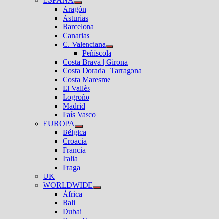
ESPAÑA
el
Mostrar
Aragón
submenú
el
Asturias
submenú
Barcelona
Canarias
C. Valenciana
Mostrar
Peñíscola
el
Costa Brava | Girona
submenú
Costa Dorada | Tarragona
Costa Maresme
El Vallès
Logroño
Madrid
País Vasco
EUROPA
Mostrar
Bélgica
el
Croacia
submenú
Francia
Italia
Praga
UK
WORLDWIDE
Mostrar
África
el
Bali
submenú
Dubai