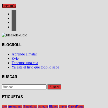
HOTEL
Leer más
DE
LUJO
GALLERIA
VIK
MILANO
BLOGROLL
Aprende a matar
Evie
Tenemos una cita
Ya está el listo que todo lo sabe
BUSCAR
Buscar:
ETIQUETAS
arte
arte urbano
Barcelona
bcnegra
Blanes
bravas
CaixaForum