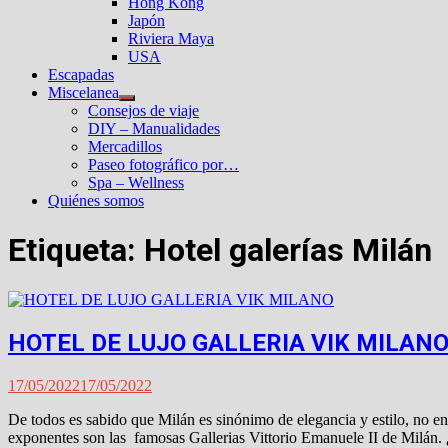
Hong Kong
Japón
Riviera Maya
USA
Escapadas
Miscelanea
Mostrar
Consejos de viaje
el
DIY – Manualidades
submenú
Mercadillos
Paseo fotográfico por…
Spa – Wellness
Quiénes somos
Etiqueta:
Hotel galerías Milán
HOTEL DE LUJO GALLERIA VIK MILAN
17/05/2022
17/05/2022
De todos es sabido que Milán es sinónimo de elegancia y estilo, no e
exponentes son las famosas Gallerias Vittorio Emanuele II de Milán