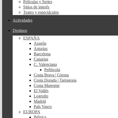
Películas y Series
Sitios de interés
Teatro y espectáculos
Actividades
Destinos
ESPAÑA
Aragón
Asturias
Barcelona
Canarias
C. Valenciana
Peñíscola
Costa Brava | Girona
Costa Dorada | Tarragona
Costa Maresme
El Vallès
Logroño
Madrid
País Vasco
EUROPA
Bélgica