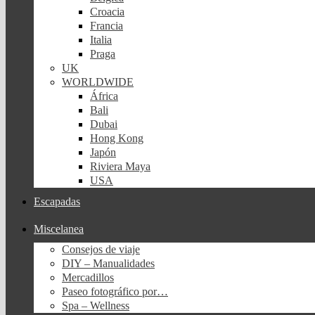
Croacia
Francia
Italia
Praga
UK
WORLDWIDE
África
Bali
Dubai
Hong Kong
Japón
Riviera Maya
USA
Escapadas
Miscelanea
Consejos de viaje
DIY – Manualidades
Mercadillos
Paseo fotográfico por…
Spa – Wellness