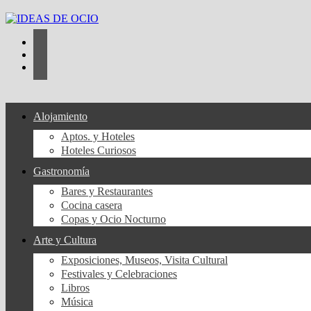
Saltar
al
contenido
Alojamiento
Aptos. y Hoteles
Hoteles Curiosos
Gastronomía
Bares y Restaurantes
Cocina casera
Copas y Ocio Nocturno
Arte y Cultura
Exposiciones, Museos, Visita Cultural
Festivales y Celebraciones
Libros
Música