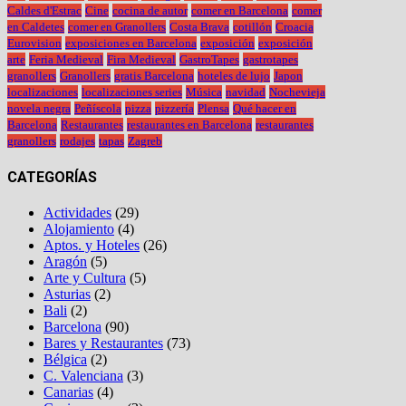
Caldes d'Estrac
Cine
cocina de autor
comer en Barcelona
comer
en Caldetes
comer en Granollers
Costa Brava
cotillón
Croacia
Eurovision
exposiciones en Barcelona
exposición
exposición
arte
Feria Medieval
Fira Medieval
GastroTapes
gastrotapes
granollers
Granollers
gratis Barcelona
hoteles de lujo
Japon
localizaciones
localizaciones series
Música
navidad
Nochevieja
novela negra
Peñíscola
pizza
pizzería
Plensa
Qué hacer en
Barcelona
Restaurantes
restaurantes en Barcelona
restaurantes
granollers
rodajes
tapas
Zagreb
CATEGORÍAS
Actividades
(29)
Alojamiento
(4)
Aptos. y Hoteles
(26)
Aragón
(5)
Arte y Cultura
(5)
Asturias
(2)
Bali
(2)
Barcelona
(90)
Bares y Restaurantes
(73)
Bélgica
(2)
C. Valenciana
(3)
Canarias
(4)