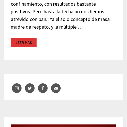
confinamiento, con resultados bastante
positivos. Pero hasta la fecha no nos hemos
atrevido con pan. Ya el solo concepto de masa
madre da respeto, y la múltiple …
CÓMO
LEER MÁS
HACER
PAN
FÁCILMENTE