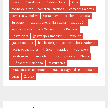
bravas
CaixaForum
Caldes d'Estrac
Cine
cocina de autor
comer en Barcelona
comer en Caldetes
comer en Granollers
Costa Brava
cotillón
Croacia
Eurovision
exposiciones en Barcelona
exposición
exposición arte
Feria Medieval
Fira Medieval
GastroTapes
gastrotapes granollers
Granollers
gratis Barcelona
hoteles de lujo
Japon
localizaciones
localizaciones series
Música
navidad
Nochevieja
novela negra
Peñíscola
pizza
pizzería
Plensa
Qué hacer en Barcelona
Restaurantes
restaurantes en Barcelona
restaurantes granollers
rodajes
tapas
Zagreb