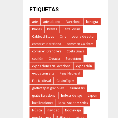
ETIQUETAS
arte
arte urbano
Barcelona
bcnegra
Blanes
bravas
CaixaForum
Caldes d'Estrac
Cine
cocina de autor
comer en Barcelona
comer en Caldetes
comer en Granollers
Costa Brava
cotillón
Croacia
Eurovision
exposiciones en Barcelona
exposición
exposición arte
Feria Medieval
Fira Medieval
GastroTapes
gastrotapes granollers
Granollers
gratis Barcelona
hoteles de lujo
Japon
localizaciones
localizaciones series
Música
navidad
Nochevieja
novela negra
Peñíscola
pizza