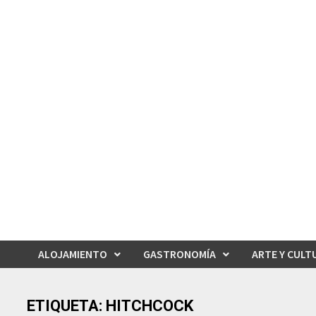
Saltar
al
contenido
ALOJAMIENTO
GASTRONOMÍA
ARTE Y CULT
ETIQUETA:
HITCHCOCK