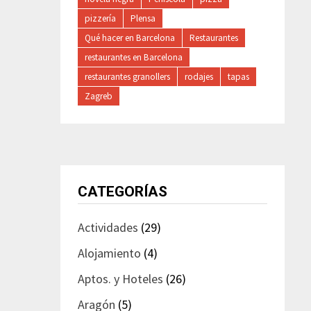
pizzería
Plensa
Qué hacer en Barcelona
Restaurantes
restaurantes en Barcelona
restaurantes granollers
rodajes
tapas
Zagreb
CATEGORÍAS
Actividades
(29)
Alojamiento
(4)
Aptos. y Hoteles
(26)
Aragón
(5)