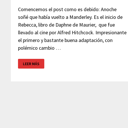
Comencemos el post como es debido: Anoche
soñé que había vuelto a Manderley. Es el inicio de
Rebecca, libro de Daphne de Maurier, que fue
llevado al cine por Alfred Hitchcock. Impresionante
el primero y bastante buena adaptación, con
polémico cambio …
MENABILLY,
LEER MÁS
LA
CASA
QUE
INSPIRÓ
MANDERLEY