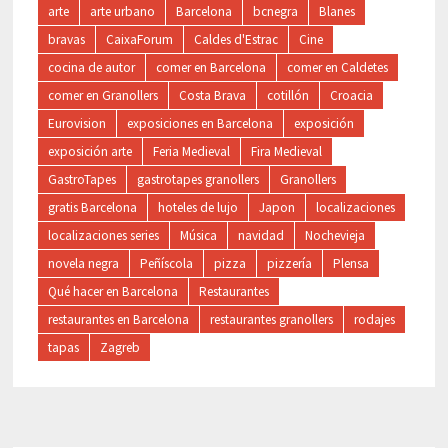
arte
arte urbano
Barcelona
bcnegra
Blanes
bravas
CaixaForum
Caldes d'Estrac
Cine
cocina de autor
comer en Barcelona
comer en Caldetes
comer en Granollers
Costa Brava
cotillón
Croacia
Eurovision
exposiciones en Barcelona
exposición
exposición arte
Feria Medieval
Fira Medieval
GastroTapes
gastrotapes granollers
Granollers
gratis Barcelona
hoteles de lujo
Japon
localizaciones
localizaciones series
Música
navidad
Nochevieja
novela negra
Peñíscola
pizza
pizzería
Plensa
Qué hacer en Barcelona
Restaurantes
restaurantes en Barcelona
restaurantes granollers
rodajes
tapas
Zagreb