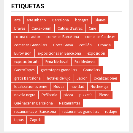
ETIQUETAS
arte
arte urbano
Barcelona
bcnegra
Blanes
bravas
CaixaForum
Caldes d'Estrac
Cine
cocina de autor
comer en Barcelona
comer en Caldetes
comer en Granollers
Costa Brava
cotillón
Croacia
Eurovision
exposiciones en Barcelona
exposición
exposición arte
Feria Medieval
Fira Medieval
GastroTapes
gastrotapes granollers
Granollers
gratis Barcelona
hoteles de lujo
Japon
localizaciones
localizaciones series
Música
navidad
Nochevieja
novela negra
Peñíscola
pizza
pizzería
Plensa
Qué hacer en Barcelona
Restaurantes
restaurantes en Barcelona
restaurantes granollers
rodajes
tapas
Zagreb