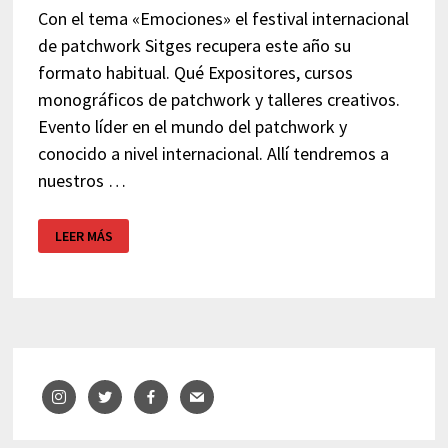
Con el tema «Emociones» el festival internacional
de patchwork Sitges recupera este año su
formato habitual. Qué Expositores, cursos
monográficos de patchwork y talleres creativos.
Evento líder en el mundo del patchwork y
conocido a nivel internacional. Allí tendremos a
nuestros …
FESTIVAL
LEER MÁS
INTERNACIONAL
DE
PATCHWORK
–
SITGES
2022