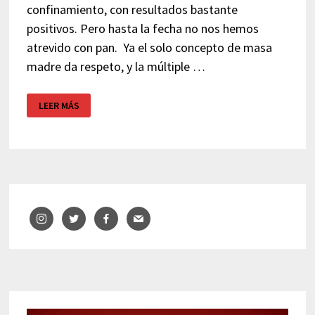
confinamiento, con resultados bastante
positivos. Pero hasta la fecha no nos hemos
atrevido con pan. Ya el solo concepto de masa
madre da respeto, y la múltiple …
CÓMO
LEER MÁS
HACER
PAN
FÁCILMENTE