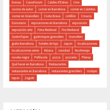
bravas
CaixaForum
Caldes d'Estrac
Cine
cocina de autor
comer en Barcelona
comer en Caldetes
comer en Granollers
Costa Brava
cotillón
Croacia
Eurovision
exposiciones en Barcelona
exposición
exposición arte
Feria Medieval
Fira Medieval
GastroTapes
gastrotapes granollers
Granollers
gratis Barcelona
hoteles de lujo
Japon
localizaciones
localizaciones series
Música
navidad
Nochevieja
novela negra
Peñíscola
pizza
pizzería
Plensa
Qué hacer en Barcelona
Restaurantes
restaurantes en Barcelona
restaurantes granollers
rodajes
tapas
Zagreb